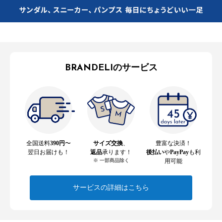
BRANDELIのサービス
全国送料
390円
〜
サイズ交換
、
豊富な決済！
翌日お届けも！
返品
承ります！
後払い
や
PayPay
も利
※ 一部商品除く
用可能
サービスの詳細はこちら