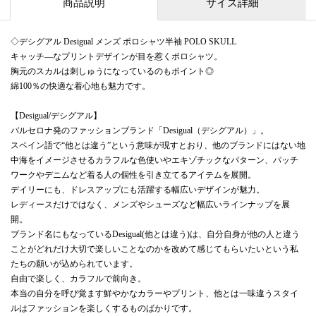
商品説明
サイズ詳細
◇デシグアル Desigual メンズ ポロシャツ半袖 POLO SKULL
キャッチ―なプリントデザインが目を惹くポロシャツ。
胸元のスカルは刺しゅうになっているのもポイント◎
綿100％の快適な着心地も魅力です。
【Desigual/デシグアル】
バルセロナ発のファッションブランド「Desigual（デシグアル）」。
スペイン語で“他とは違う”という意味が現すとおり、他のブランドにはない地
中海をイメージさせるカラフルな色使いやエキゾチックなパターン、パッチ
ワークやデニムなど着る人の個性を引き立てるアイテムを展開。
デイリーにも、ドレスアップにも活躍する幅広いデザインが魅力。
レディースだけではなく、メンズやシューズなど幅広いラインナップを展
開。
ブランド名にもなっているDesigual(他とは違う)は、自分自身が他の人と違う
ことがどれだけ大切で楽しいことなのかを改めて感じてもらいたいという私
たちの願いが込められています。
自由で楽しく、カラフルで前向き。
本当の自分を呼び覚ます鮮やかなカラーやプリント、他とは一味違うスタイ
ルはファッションを楽しくするものばかりです。