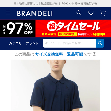
熊本地震の影響による配送遅延
｜ 7/30(木)14時〜 送料改訂
詳細
詳細
カテゴリ
ブランド
この商品は
サイズ交換無料・返品可能
です