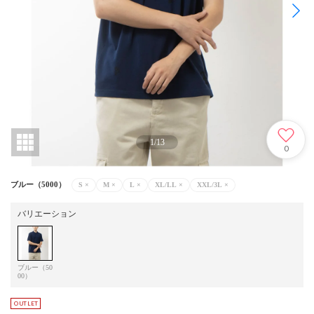
1
/
13
0
ブルー（5000）
S
×
M
×
L
×
XL/LL
×
XXL/3L
×
バリエーション
ブルー（50
00）