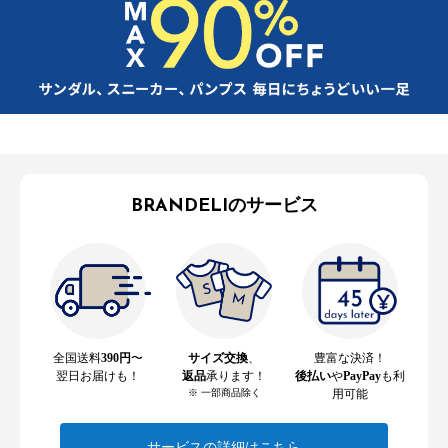
BRANDELIのサービス
全国送料
390円
〜
サイズ交換
、
豊富な決済！
翌日お届けも！
返品
承ります！
後払い
や
PayPay
も利
※ 一部商品除く
用可能
サービスの詳細はこちら