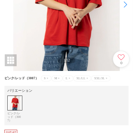
1
/
12
0
ピンク/レッド（3007）
S
×
M
×
L
×
XL/LL
×
XXL/3L
×
バリエーション
ピンク/レ
ッド（300
7）