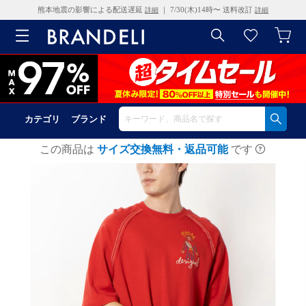
熊本地震の影響による配送遅延
｜ 7/30(木)14時〜 送料改訂
詳細
詳細
カテゴリ
ブランド
この商品は
サイズ交換無料・返品可能
です