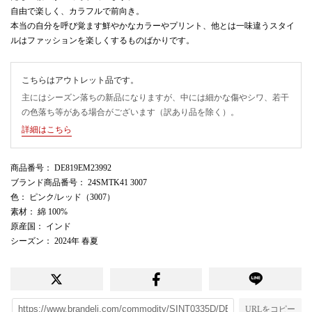
自由で楽しく、カラフルで前向き。
本当の自分を呼び覚ます鮮やかなカラーやプリント、他とは一味違うスタイ
ルはファッションを楽しくするものばかりです。
こちらはアウトレット品です。
主にはシーズン落ちの新品になりますが、中には細かな傷やシワ、若干
の色落ち等がある場合がございます（訳あり品を除く）。
詳細はこちら
商品番号
： DE819EM23992
ブランド商品番号
： 24SMTK41 3007
色
： ピンク/レッド（3007）
素材
： 綿 100%
原産国
： インド
シーズン
： 2024年 春夏
URLをコピー