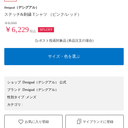
（デシグアル）
Desigual
ステッチ&刺繍 Tシャツ （ピンク/レッド）
￥8,900
￥6,229
30%OFF
税込
ポスト投函対象品 (単品注文の場合)
サイズ・色を選ぶ
ショップ
:
Desigual（デシグアル） 公式
ブランド
:
Desigual
（デシグアル）
性別タイプ
:
メンズ
カテゴリ
:
お気に入り登録
マイブランドに登録