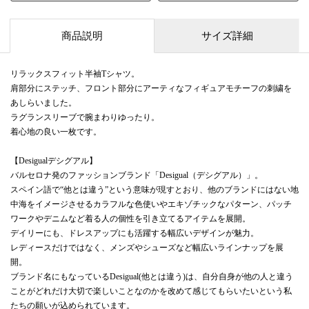
商品説明
サイズ詳細
リラックスフィット半袖Tシャツ。
肩部分にステッチ、フロント部分にアーティなフィギュアモチーフの刺繍を
あしらいました。
ラグランスリーブで腕まわりゆったり。
着心地の良い一枚です。
【Desigualデシグアル】
バルセロナ発のファッションブランド「Desigual（デシグアル）」。
スペイン語で“他とは違う”という意味が現すとおり、他のブランドにはない地
中海をイメージさせるカラフルな色使いやエキゾチックなパターン、パッチ
ワークやデニムなど着る人の個性を引き立てるアイテムを展開。
デイリーにも、ドレスアップにも活躍する幅広いデザインが魅力。
レディースだけではなく、メンズやシューズなど幅広いラインナップを展
開。
ブランド名にもなっているDesigual(他とは違う)は、自分自身が他の人と違う
ことがどれだけ大切で楽しいことなのかを改めて感じてもらいたいという私
たちの願いが込められています。