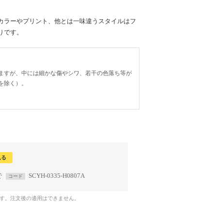
。
カラーやプリント、他とは一味違うスタイルはフ
りです。
ますが、中には細かな傷やシワ、若干の色落ち等が
を除く）。
見る
で
SCYH-0335-H0807A
コード
です。注文後の適用はできません。