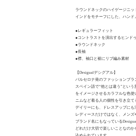
ラウンドネックのハイゲージニッ
インドをモチーフにした、ハンド
●レギュラーフィット
●コントラストを演出するヒンド
●ラウンドネック
●長袖
●襟、袖口と裾にリブ編み素材
【Desigualデシグアル】
バルセロナ発のファッションブランド
スペイン語で“他とは違う”とい
をイメージさせるカラフルな色使
ニムなど着る人の個性を引き立て
デイリーにも、ドレスアップにも
レディースだけではなく、メンズ
ブランド名にもなっているDesig
どれだけ大切で楽しいことなのか
込められています。