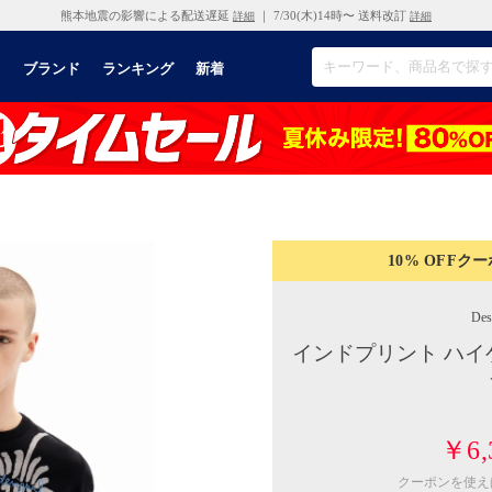
熊本地震の影響による配送遅延
｜ 7/30(木)14時〜 送料改訂
詳細
詳細
リ
ブランド
ランキング
新着
10% OFF
クー
Des
インドプリント ハイ
￥6,
クーポンを使