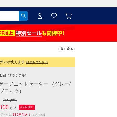
[ 前に戻る ]
ポン
が使えます
利用条件を見る
igual
（デシグアル）
ゲージニットセーター （グレー/
ブラック）
￥15,900
360
60%OFF
税込
636
えばさらに
円引き！
※適用条件