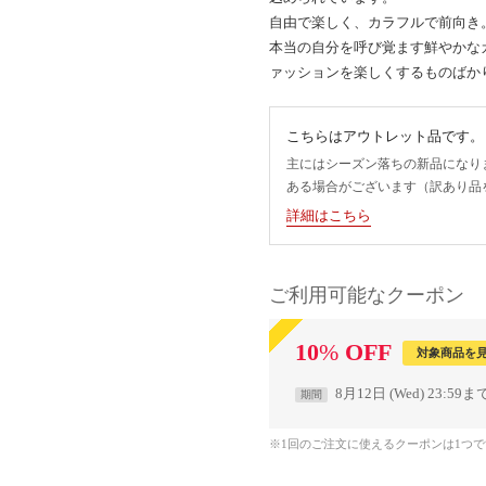
自由で楽しく、カラフルで前向き
本当の自分を呼び覚ます鮮やかな
ァッションを楽しくするものばか
こちらはアウトレット品です。
主にはシーズン落ちの新品になり
ある場合がございます（訳あり品
詳細はこちら
ご利用可能なクーポン
10
%
OFF
対象商品を
8月12日 (Wed) 23:59ま
期間
※1回のご注文に使えるクーポンは1つ