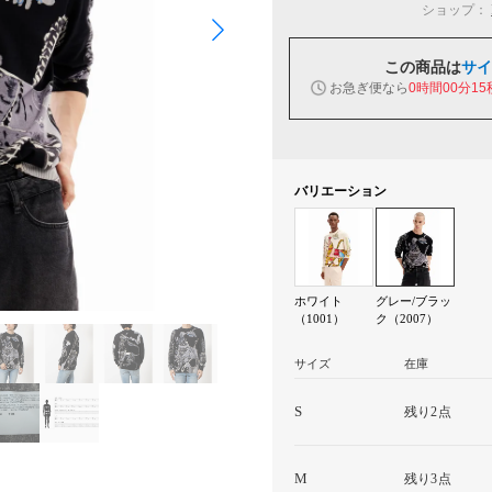
ショップ：
この商品は
サイ
お急ぎ便なら
0時間00分14
バリエーション
ホワイト
グレー/ブラッ
（1001）
ク（2007）
サイズ
在庫
S
残り2点
M
残り3点