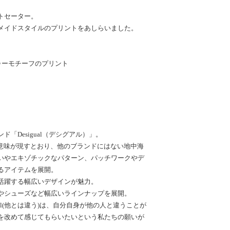
トセーター。
メイドスタイルのプリントをあしらいました。
ゥーモチーフのプリント
「Desigual（デシグアル）」。
う意味が現すとおり、他のブランドにはない地中海
いやエキゾチックなパターン、パッチワークやデ
るアイテムを展開。
活躍する幅広いデザインが魅力。
やシューズなど幅広いラインナップを展開。
ual(他とは違う)は、自分自身が他の人と違うことが
を改めて感じてもらいたいという私たちの願いが