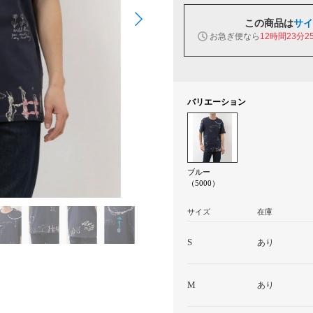
この商品は
サイ
お急ぎ便なら
12時間23分2
バリエーション
ブルー
（5000）
サイズ
在庫
S
あり
M
あり