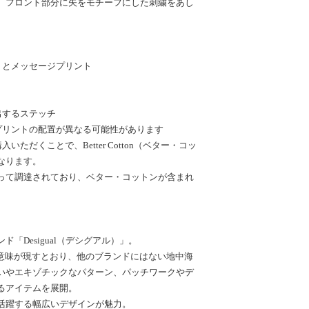
、フロント部分に矢をモチーフにした刺繍をあし
トとメッセージプリント
出するステッチ
プリントの配置が異なる可能性があります
ただくことで、Better Cotton（ベター・コッ
なります。
って調達されており、ベター・コットンが含まれ
「Desigual（デシグアル）」。
う意味が現すとおり、他のブランドにはない地中海
いやエキゾチックなパターン、パッチワークやデ
るアイテムを展開。
活躍する幅広いデザインが魅力。