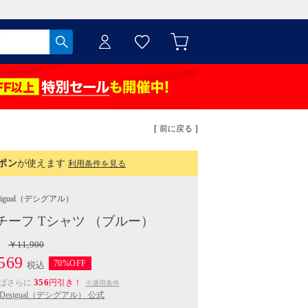
[ 前に戻る ]
ポン
が使えます
利用条件を見る
igual
（デシグアル）
チーフ Tシャツ （ブルー）
￥11,900
569
70%OFF
税込
356
えばさらに
円引き！
※適用条件
Desigual（デシグアル） 公式