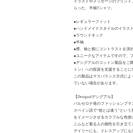
イラストやメッセージのプリント
らった、半袖Tシャツ。
●レギュラーフィット
●ハンドメイドスタイルのイラス
●ラウンドネック
●半袖
●襟、袖と裾にコントラストを演
●ユニークなアイテムですので、
●デシグアルのコットン製品をご購入い
トン）への投資を支援することに
この製品はマスバランス方式によ
ていない場合があります。
【Desigualデシグアル】
バルセロナ発のファッションブランド
スペイン語で“他とは違う”とい
をイメージさせるカラフルな色使
ニムなど着る人の個性を引き立て
デイリーにも、ドレスアップにも