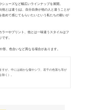
やシューズなど幅広いラインナップを展開。
ual(他とは違う)は、自分自身が他の人と違うことが
を改めて感じてもらいたいという私たちの願いが
。
カラーやプリント、他とは一味違うスタイルはフ
りです。
置や形、色合いなど異なる場合があります。
ますが、中には細かな傷やシワ、若干の色落ち等が
を除く）。