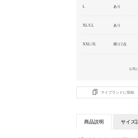
L
あり
XL/LL
あり
XXL/3L
残り2点
お気
マイブランドに登録
商品説明
サイズ