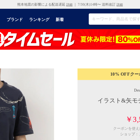
熊本地震の影響による配送遅延
｜ 7/30(木)14時〜 送料改訂
詳細
詳細
リ
ブランド
ランキング
新着
10% OFF
クー
Des
イラスト&矢モ
￥3,
クーポンを使
ショップ：