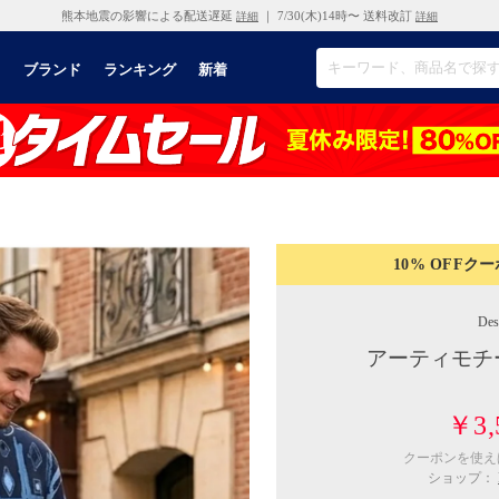
熊本地震の影響による配送遅延
｜ 7/30(木)14時〜 送料改訂
詳細
詳細
リ
ブランド
ランキング
新着
10% OFF
クー
Des
アーティモチ
￥3,
クーポンを使
ショップ：