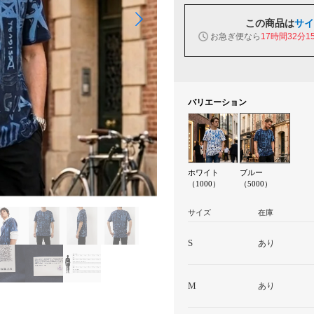
この商品は
サイ
お急ぎ便なら
17時間32分1
バリエーション
ホワイト
ブルー
（1000）
（5000）
サイズ
在庫
S
あり
M
あり