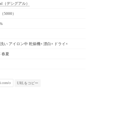
al
（デシグアル）
（5000）
0%
洗い アイロン中 乾燥機× 漂白× ドライ×
年 春夏
URLをコピー