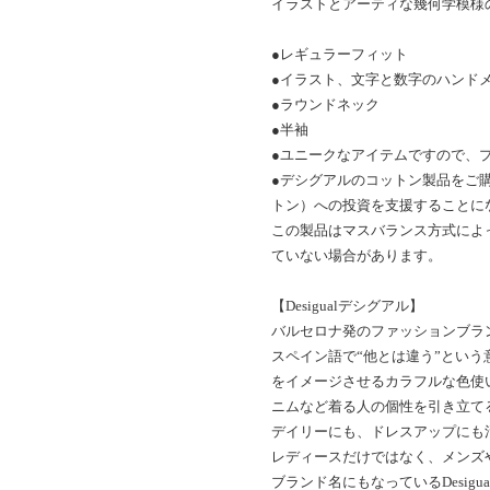
イラストとアーティな幾何学模様
●レギュラーフィット
●イラスト、文字と数字のハンド
●ラウンドネック
●半袖
●ユニークなアイテムですので、
●デシグアルのコットン製品をご購入い
トン）への投資を支援することに
この製品はマスバランス方式によ
ていない場合があります。
【Desigualデシグアル】
バルセロナ発のファッションブランド
スペイン語で“他とは違う”とい
をイメージさせるカラフルな色使
ニムなど着る人の個性を引き立て
デイリーにも、ドレスアップにも
レディースだけではなく、メンズ
ブランド名にもなっているDesig