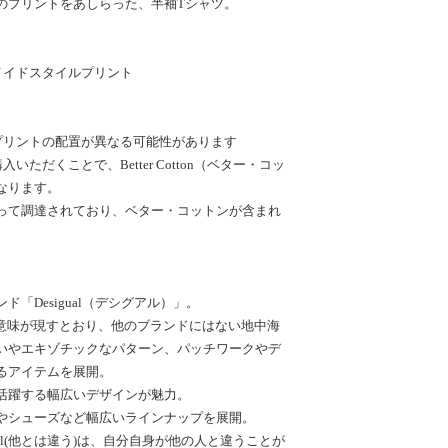
のプリントをあしらった、半袖Tシャツ。
メイドスタイルプリント
プリントの配置が異なる可能性があります
ただくことで、Better Cotton（ベター・コッ
なります。
って調達されており、ベター・コットンが含まれ
「Desigual（デシグアル）」。
う意味が現すとおり、他のブランドにはない地中海
いやエキゾチックなパターン、パッチワークやデ
るアイテムを展開。
活躍する幅広いデザインが魅力。
やシューズなど幅広いラインナップを展開。
ual(他とは違う)は、自分自身が他の人と違うことが