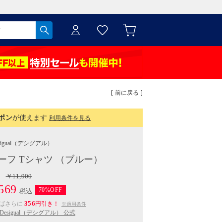
[ 前に戻る ]
ポン
が使えます
利用条件を見る
igual
（デシグアル）
ーフ Tシャツ （ブルー）
￥11,900
569
70%OFF
税込
356
えばさらに
円引き！
※適用条件
Desigual（デシグアル） 公式