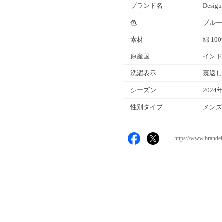
ブランド名
Desigu
色
ブルー
素材
綿 10
原産国
インド
洗濯表示
裏返し
シーズン
2024
性別タイプ
メンズ