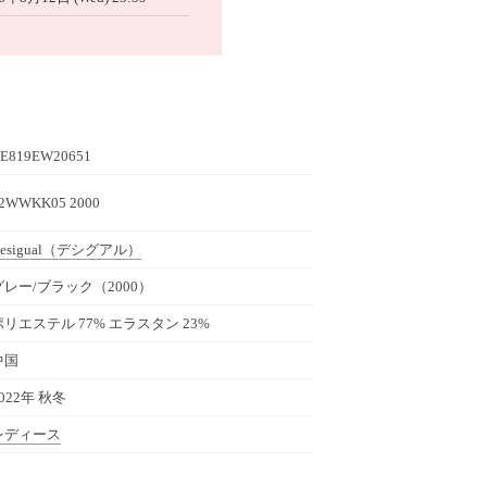
E819EW20651
2WWKK05 2000
esigual
（デシグアル）
グレー/ブラック（2000）
ポリエステル 77% エラスタン 23%
中国
022年 秋冬
レディース