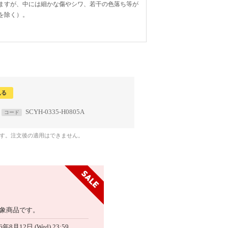
ますが、中には細かな傷やシワ、若干の色落ち等が
を除く）。
見る
SCYH-0335-H0805A
コード
です。注文後の適用はできません。
象商品です。
6年8月12日 (Wed) 23:59