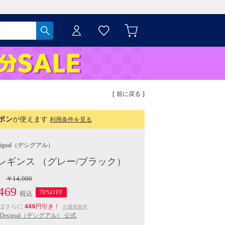
[ 前に戻る ]
ポン
が使えます
利用条件を見る
igual
（デシグアル）
レギンス （グレー/ブラック）
￥14,900
469
70%OFF
税込
446
えばさらに
円引き！
※適用条件
Desigual（デシグアル） 公式