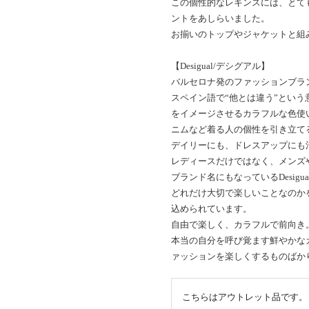
この個性的なレギンスには、とて
ントをあしらいました。
お揃いのトップやジャケットと組
【Desigual/デシグアル】
バルセロナ発のファッションブランド
スペイン語で“他とは違う”とい
をイメージさせるカラフルな色使
ニムなど着る人の個性を引き立て
デイリーにも、ドレスアップにも
レディースだけではなく、メンズ
ブランド名にもなっているDesig
どれだけ大切で楽しいことなのか
込められています。
自由で楽しく、カラフルで前向き
本当の自分を呼び覚ます鮮やかな
ァッションを楽しくするものばか
こちらはアウトレット品です。