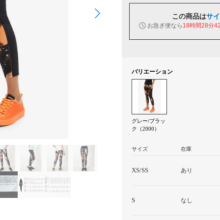
この商品は
サイ
お急ぎ便なら
18時間28分4
バリエーション
グレー/ブラッ
ク（2000）
サイズ
在庫
XS/SS
あり
S
なし