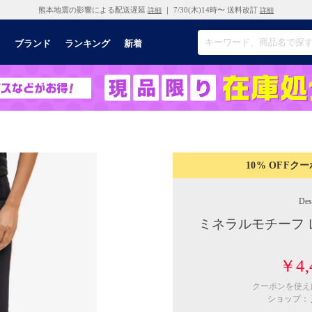
熊本地震の影響による配送遅延
｜ 7/30(木)14時〜 送料改訂
詳細
詳細
リ
ブランド
ランキング
新着
10% OFF
クー
Des
ミネラルモチーフ 
￥4,
クーポンを使
ショップ：