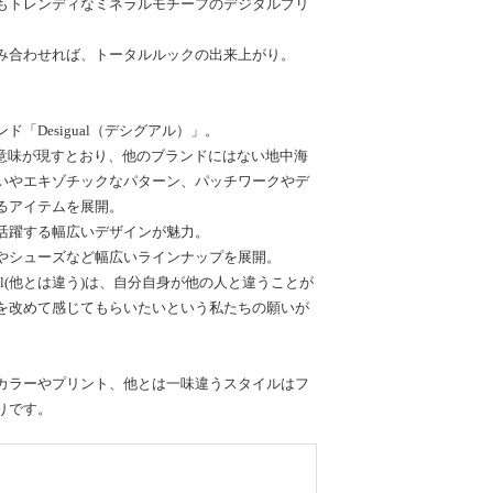
もトレンディなミネラルモチーフのデジタルプリ
み合わせれば、トータルルックの出来上がり。
「Desigual（デシグアル）」。
う意味が現すとおり、他のブランドにはない地中海
いやエキゾチックなパターン、パッチワークやデ
るアイテムを展開。
活躍する幅広いデザインが魅力。
やシューズなど幅広いラインナップを展開。
ual(他とは違う)は、自分自身が他の人と違うことが
を改めて感じてもらいたいという私たちの願いが
。
カラーやプリント、他とは一味違うスタイルはフ
りです。