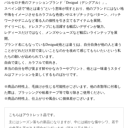
バルセロナ発のファッションブランド「Desigual（デシグアル）」。
スペイン語で“他とは違う”という意味が現すとおり、他のブランドにはない地
中海をイメージさせるカラフルな色使いやエキゾチックなパターン、パッチ
ワークやデニムなど着る人の個性を引き立てるアイテムを展開。
デイリーにも、ドレスアップにも活躍する幅広いデザインが魅力。
レディースだけではなく、メンズやシューズなど幅広いラインナップを展
開。
ブランド名にもなっているDesigual(他とは違う)は、自分自身が他の人と違う
ことがどれだけ大切で楽しいことなのかを改めて感じてもらいたいという私
たちの願いが込められています。
自由で楽しく、カラフルで前向き。
本当の自分を呼び覚ます鮮やかなカラーやプリント、他とは一味違うスタイ
ルはファッションを楽しくするものばかりです。
※商品の特性上、毛抜けが生じる可能性がございます。他の衣類等に付着し
た際は、ブラッシングや粘着テープ等で取り除きご使用ください。
※商品の特性上、仕上がりや風合いに個体差がございます。
こちらはアウトレット品です。
主にはシーズン落ちの新品になりますが、中には細かな傷やシワ、若干
の色落ち等がある場合がございます（訳あり品を除く）。