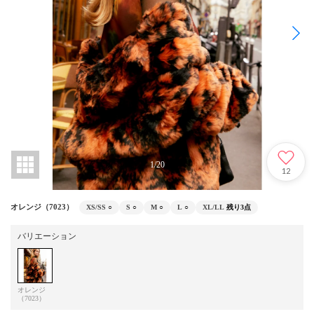
1
/
20
12
オレンジ（7023）
XS/SS
○
S
○
M
○
L
○
XL/LL
残り3点
バリエーション
オレンジ
（7023）