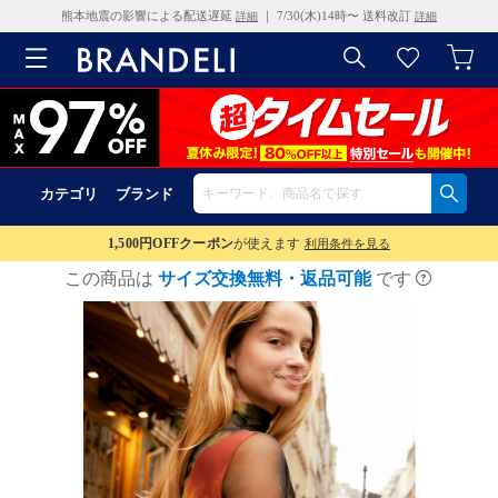
熊本地震の影響による配送遅延
｜ 7/30(木)14時〜 送料改訂
詳細
詳細
カテゴリ
ブランド
1,500円OFF
クーポン
が使えます
利用条件を見る
この商品は
サイズ交換無料・返品可能
です