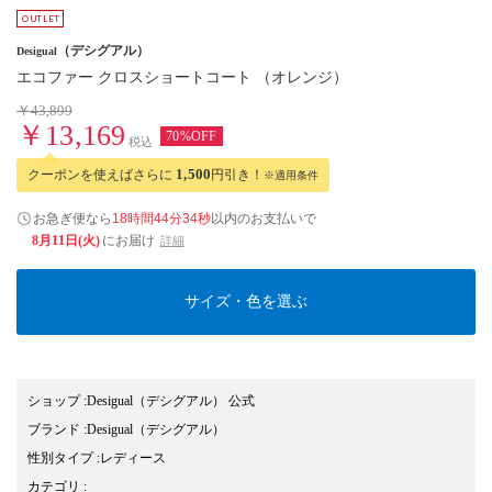
（デシグアル）
Desigual
エコファー クロスショートコート （オレンジ）
￥43,899
￥13,169
70%OFF
税込
クーポンを使えばさらに
1,500
円引き！
※適用条件
お急ぎ便なら
18時間44分33秒
以内
のお支払いで
8月11日(火)
にお届け
詳細
サイズ・色を選ぶ
ショップ
:
Desigual（デシグアル） 公式
ブランド
:
Desigual
（デシグアル）
性別タイプ
:
レディース
カテゴリ
: