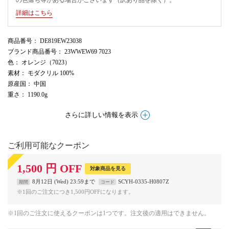
詳細はこちら
商品番号
： DE819EW23038
ブランド商品番号
： 23WWEW69 7023
色
： オレンジ（7023）
素材
： モダクリル 100%
原産国
： 中国
重さ
： 1190.0g
さらに詳しい情報を表示
ご利用可能なクーポン
1,500
円
OFF
対象商品を見る
8月12日 (Wed) 23:59まで
SCYH-0335-H0807Z
期間
コード
※1回のご注文につき1,500円OFFになります。
※1回のご注文に使えるクーポンは1つです。注文後の適用はできません。