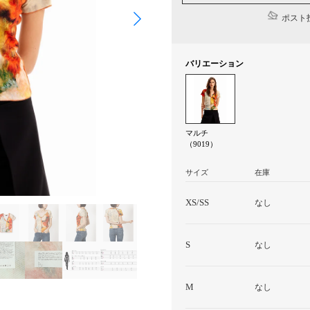
ポスト投
バリエーション
マルチ
（9019）
サイズ
在庫
XS/SS
なし
S
なし
M
なし