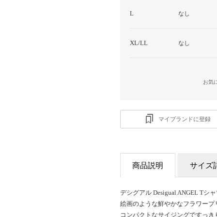
L
なし
XL/LL
なし
お気
マイブランドに登録
商品説明
サイズ
デシグアル Desigual ANGEL
絵画のような鮮やかなフラワープ
コンパクトなサイジングですっき