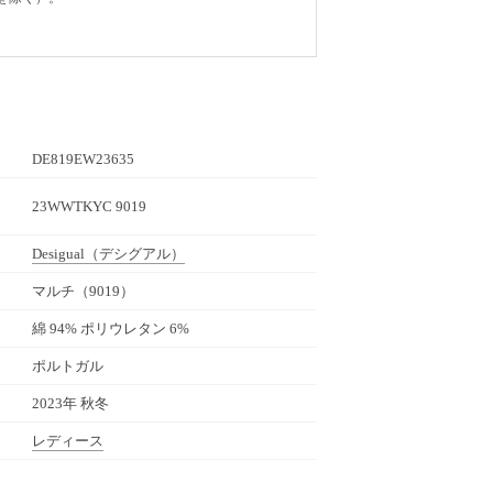
DE819EW23635
23WWTKYC 9019
Desigual
（デシグアル）
マルチ（9019）
綿 94% ポリウレタン 6%
ポルトガル
2023年 秋冬
レディース