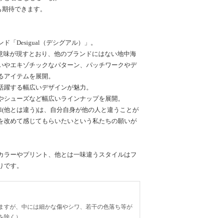
も期待できます。
「Desigual（デシグアル）」。
う意味が現すとおり、他のブランドにはない地中海
いやエキゾチックなパターン、パッチワークやデ
るアイテムを展開。
活躍する幅広いデザインが魅力。
やシューズなど幅広いラインナップを展開。
ual(他とは違う)は、自分自身が他の人と違うことが
を改めて感じてもらいたいという私たちの願いが
。
カラーやプリント、他とは一味違うスタイルはフ
りです。
ますが、中には細かな傷やシワ、若干の色落ち等が
を除く）。