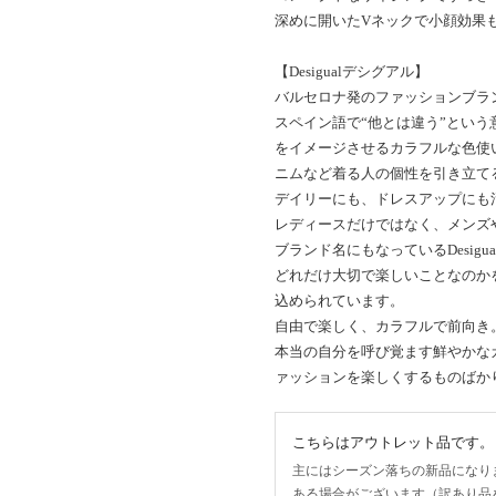
深めに開いたVネックで小顔効果
【Desigualデシグアル】
バルセロナ発のファッションブランド
スペイン語で“他とは違う”とい
をイメージさせるカラフルな色使
ニムなど着る人の個性を引き立て
デイリーにも、ドレスアップにも
レディースだけではなく、メンズ
ブランド名にもなっているDesig
どれだけ大切で楽しいことなのか
込められています。
自由で楽しく、カラフルで前向き
本当の自分を呼び覚ます鮮やかな
ァッションを楽しくするものばか
こちらはアウトレット品です。
主にはシーズン落ちの新品になり
ある場合がございます（訳あり品