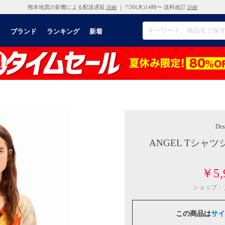
熊本地震の影響による配送遅延
｜ 7/30(木)14時〜 送料改訂
詳細
詳細
リ
ブランド
ランキング
新着
Des
ANGEL Tシャ
￥5,
ショップ：
この商品は
サイ