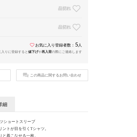
品切れ
品切れ
5
お気に入り登録者数：
人
に入りに登録すると
値下げ
や
再入荷
の際にご連絡します
この商品に関するお問い合わせ
詳細
 Tシャツショートスリーブ
リントが目を引くTシャツ。
りと着こなせる一枚。