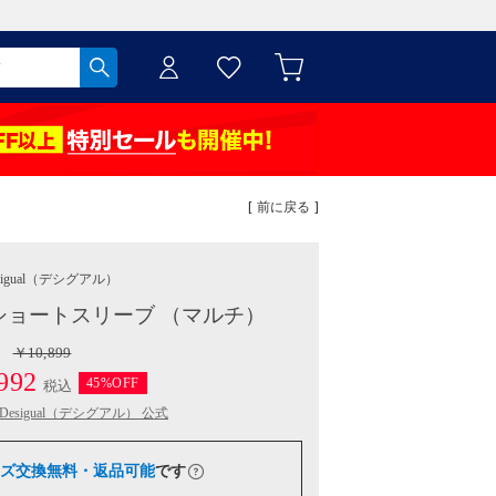
[ 前に戻る ]
igual
（デシグアル）
ツショートスリーブ （マルチ）
￥10,899
992
45%OFF
税込
Desigual（デシグアル） 公式
ズ交換無料・返品可能
です