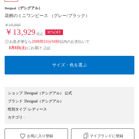
（デシグアル）
Desigual
花柄のミニワンピース （グレー/ブラック）
￥19,900
￥13,929
30%OFF
税込
お急ぎ便なら
20時間10分57秒
以内
のお支払いで
8月8日(土)
にお届け
詳細
サイズ・色を選ぶ
ショップ
:
Desigual（デシグアル） 公式
ブランド
:
Desigual
（デシグアル）
性別タイプ
:
レディース
カテゴリ
:
お気に入り登録
マイブランドに登録