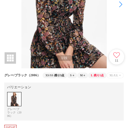
1
/
19
11
グレー/ブラック（2006）
XS/SS
残り3点
S
○
M
○
L
残り1点
XL/LL
×
バリエーション
グレー/ブ
ラック（20
06）