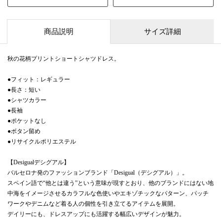
商品説明
サイズ詳細
秋の花柄プリントショートシャツドレス。
●フィット：レギュラー
●長さ：短い
●シャツカラー
●長袖
●ポケットなし
●ボタン留め
●リサイクルポリエステル
【Desigualデシグアル】
バルセロナ発のファッションブランド「Desigual（デシグアル）」。
スペイン語で“他とは違う”という意味が現すとおり、他のブランドにはない地
中海をイメージさせるカラフルな色使いやエキゾチックなパターン、パッチ
ワークやデニムなど着る人の個性を引き立てるアイテムを展開。
デイリーにも、ドレスアップにも活躍する幅広いデザインが魅力。