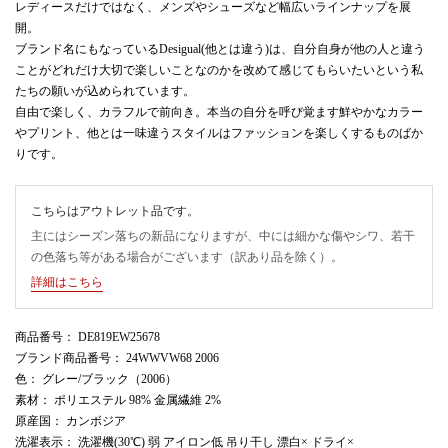
レディースだけではなく、メンズやシューズなど幅広いラインナップを展
開。
ブランド名にもなっているDesigual(他とは違う)は、自分自身が他の人と違う
ことがどれだけ大切で楽しいことなのかを改めて感じてもらいたいという私
たちの願いが込められています。
自由で楽しく、カラフルで前向き。本当の自分を呼び覚ます鮮やかなカラー
やプリント、他とは一味違うスタイルはファッションを楽しくするものばか
りです。
こちらはアウトレット品です。
主にはシーズン落ちの新品になりますが、中には細かな傷やシワ、若干
の色落ち等がある場合がございます（訳あり品を除く）。
詳細はこちら
商品番号
： DE819EW25678
ブランド商品番号
： 24WWVW68 2006
色
： グレー/ブラック（2006）
素材
： ポリエステル 98% 金属繊維 2%
原産国
： カンボジア
洗濯表示
： 洗濯機(30℃) 弱 アイロン低 吊り干し 漂白× ドライ×