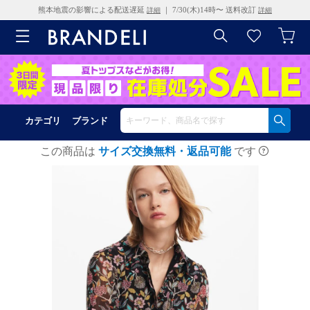
熊本地震の影響による配送遅延
｜ 7/30(木)14時〜 送料改訂
詳細
詳細
カテゴリ
ブランド
この商品は
サイズ交換無料・返品可能
です