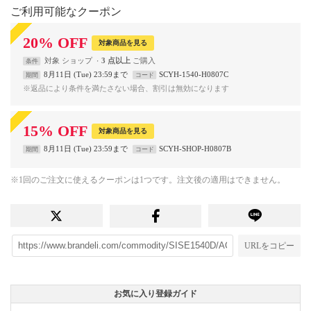
ご利用可能なクーポン
20
%
OFF
対象商品を見る
対象
ショップ
3 点以上
条件
8月11日 (Tue) 23:59まで
SCYH-1540-H0807C
期間
コード
※返品により条件を満たさない場合、割引は無効になります
15
%
OFF
対象商品を見る
8月11日 (Tue) 23:59まで
SCYH-SHOP-H0807B
期間
コード
※1回のご注文に使えるクーポンは1つです。注文後の適用はできません。
URLをコピー
お気に入り登録ガイド