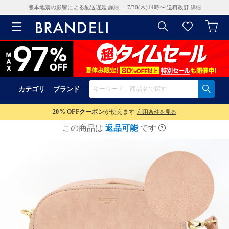
熊本地震の影響による配送遅延
｜ 7/30(木)14時〜 送料改訂
詳細
詳細
カテゴリ
ブランド
20% OFF
クーポン
が使えます
利用条件を見る
この商品は
返品可能
です