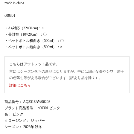
made in china
o00301
・A4対応（22×31cm)：×
・長財布（10×20cm）：〇
・ペットボトル横向き（500ml）：〇
・ペットボトル縦向き（500ml）：×
こちらはアウトレット品です。
主にはシーズン落ちの新品になりますが、中には細かな傷やシワ、若干
の色落ち等がある場合がございます（訳あり品を除く）。
詳細はこちら
商品番号
： AQ3518AW06208
ブランド商品番号
： o00301 ピンク
色
： ピンク
クロージング
： ジッパー
シーズン
： 2023年 秋冬