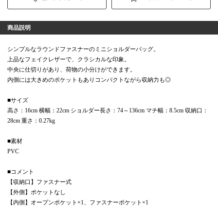
商品説明
シンプルなラウンドファスナーのミニショルダーバッグ。
上品なフェイクレザーで、クラシカルな印象。
中央に仕切りがあり、荷物の小分けができます。
内側には大きめのポケットもありコンパクトながら収納力も◎
■サイズ
高さ：16cm 横幅：22cm ショルダー長さ：74～136cm マチ幅：8.5cm 収納口：
28cm 重さ：0.27kg
■素材
PVC
■コメント
【収納口】ファスナー式
【外側】ポケットなし
【内側】オープンポケット×1、ファスナーポケット×1