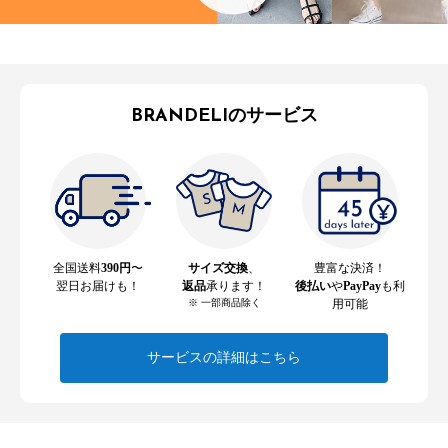
BRANDELIのサービス
全国送料
390円
〜
サイズ交換
、
豊富な決済！
翌日お届けも！
返品
承ります！
後払い
や
PayPay
も利
※ 一部商品除く
用可能
サービスの詳細はこちら