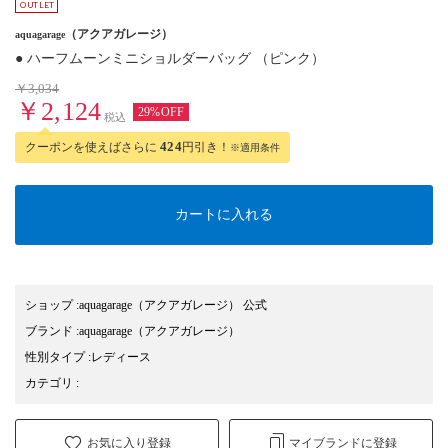
（アクアガレージ）
aquagarage
● ハーフムーンミニショルダーバッグ （ピンク）
￥3,034
￥2,124
29%OFF
税込
クーポンを使えばさらに
424
円引き！
※適用条件
カートに入れる
ショップ
:
aquagarage（アクアガレージ） 公式
ブランド
:
aquagarage
（アクアガレージ）
性別タイプ
:
レディース
カテゴリ
:
お気に入り登録
マイブランドに登録