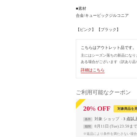
■素材
合金/キュービックジルコニア
【ピンク】 【ブラック】
こちらはアウトレット品です。
主にはシーズン落ちの新品になり
ある場合がございます（訳あり品
詳細はこちら
ご利用可能なクーポン
20
%
OFF
対象商品を
対象
ショップ
3 点以
条件
8月11日 (Tue) 23:59ま
期間
※返品により条件を満たさない場合