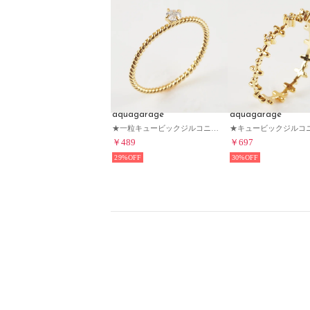
aquagarage
aquagarage
★一粒キュービックジルコニアツイスト極細リング 指輪 （ゴールド）
￥489
￥697
29%
30%