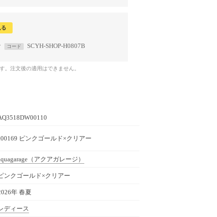
見る
で
SCYH-SHOP-H0807B
コード
です。注文後の適用はできません。
AQ3518DW00110
c00169 ピンクゴールド×クリアー
aquagarage
（アクアガレージ）
ピンクゴールド×クリアー
2026年 春夏
レディース