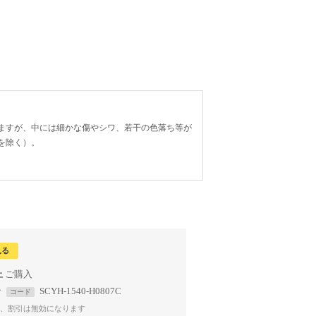
ますが、中には細かな傷やシワ、若干の色落ち等が
を除く）。
見る
上
で
SCYH-1540-H0807C
コード
、割引は無効になります