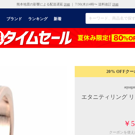
熊本地震の影響による配送遅延
｜ 7/30(木)14時〜 送料改訂
詳細
詳細
リ
ブランド
ランキング
新着
20% OFF
クー
aquaga
エタニティリング リ
￥5
クーポンを使