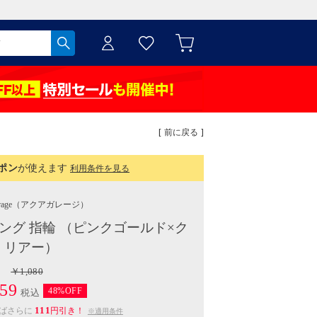
[ 前に戻る ]
ポン
が使えます
利用条件を見る
rage
（アクアガレージ）
ング 指輪 （ピンクゴールド×ク
リアー）
￥1,080
59
48%OFF
税込
111
えばさらに
円引き！
※適用条件