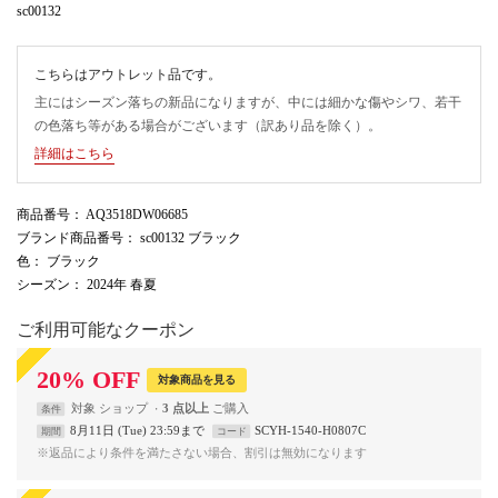
sc00132
こちらはアウトレット品です。
主にはシーズン落ちの新品になりますが、中には細かな傷やシワ、若干
の色落ち等がある場合がございます（訳あり品を除く）。
詳細はこちら
商品番号
： AQ3518DW06685
ブランド商品番号
： sc00132 ブラック
色
： ブラック
シーズン
： 2024年 春夏
ご利用可能なクーポン
20
%
OFF
対象商品を見る
対象
ショップ
3 点以上
条件
8月11日 (Tue) 23:59まで
SCYH-1540-H0807C
期間
コード
※返品により条件を満たさない場合、割引は無効になります