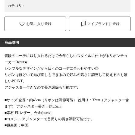
カテゴリ
:
お気に入り登録
マイブランドに登録
商品説明
普段のコーデに取り入れるだけで今年らしいスタイルに仕上がるリボンチョ
ーカーDebut★
シンプルなデザインだから日々のコーデに合わせやすい◎
リボンはほどいて結び直しもできるので好みの高さに調整して使えるのも嬉
しいPOINT。
アジャスター付きなので長さ調節も可能です♪
■サイズ 全長：約48cm（リボンは調節可能） 首周り：32cm（アジャスター含
まず） アジャスター長さ：約5.5cm
■素材 PUレザー、合金(brass）
■コメント アジャスターで首周りの長さ調節可能です。
■原産国：中国