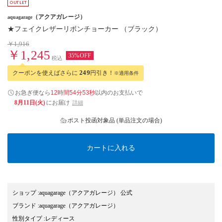
（アクアガレージ）
aquagarage
★フェイクレザーリボンチョーカー （ブラック）
￥1,916
￥1,245
35%OFF
税込
クーポンを使えばさらに
249
円引き！
※適用条件
お急ぎ便なら
12時間54分53秒
以内
のお支払いで
8月11日(火)
にお届け
詳細
ポスト投函対象品 (単品注文の場合)
カートに入れる
ショップ
:
aquagarage（アクアガレージ） 公式
ブランド
:
aquagarage
（アクアガレージ）
性別タイプ
:
レディース