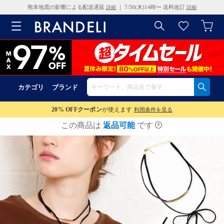
熊本地震の影響による配送遅延
｜ 7/30(木)14時〜 送料改訂
詳細
詳細
カテゴリ
ブランド
20% OFF
クーポン
が使えます
利用条件を見る
この商品は
返品可能
です