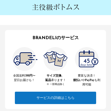
BRANDELIのサービス
全国送料
390円
〜
サイズ交換
、
豊富な決済！
翌日お届けも！
返品
承ります！
後払い
や
PayPay
も利
※ 一部商品除く
用可能
サービスの詳細はこちら