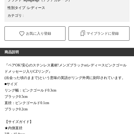
性別タイプ
:
レディース
カテゴリ
:
お気に入り登録
マイブランドに登録
商品説明
『ペアOK!安心のステンレス素材!メンズブラックorレディースピンクゴール
ドメッセージ入りCZリング』
(出会った頃のままで)という意味の英語がリング外周に刻印されています。
■サイズ
リング幅：ピンクゴールド0.3cm
ブラック0.5cm
直径：ピンクゴールド0.1cm
ブラック0.2cm
【サイズガイド】
★内側直径