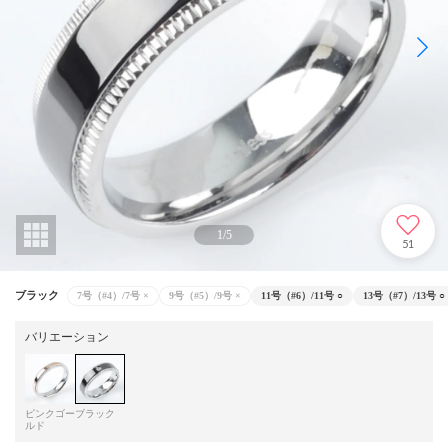
1
/
5
51
ブラック
7号（#4）/7号
×
9号（#5）/9号
×
11号（#6）/11号
○
13号（#7）/13号
○
バリエーション
ピンクゴー
ブラック
ルド