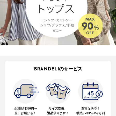
BRANDELIのサービス
全国送料
390円
〜
サイズ交換
、
豊富な決済！
翌日お届けも！
返品
承ります！
後払い
や
PayPay
も利