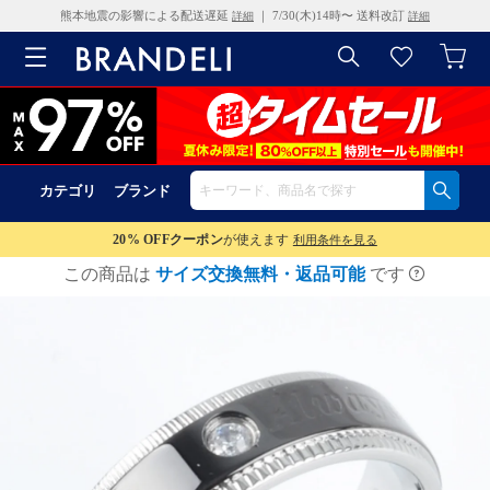
熊本地震の影響による配送遅延
｜ 7/30(木)14時〜 送料改訂
詳細
詳細
カテゴリ
ブランド
20% OFF
クーポン
が使えます
利用条件を見る
この商品は
サイズ交換無料・返品可能
です