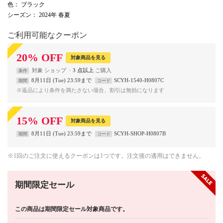
色
： ブラック
シーズン
： 2024年 春夏
ご利用可能なクーポン
20
%
OFF
対象商品を見る
対象
ショップ
3 点以上
条件
8月11日 (Tue) 23:59まで
SCYH-1540-H0807C
期間
コード
※返品により条件を満たさない場合、割引は無効になります
15
%
OFF
対象商品を見る
8月11日 (Tue) 23:59まで
SCYH-SHOP-H0807B
期間
コード
※1回のご注文に使えるクーポンは1つです。注文後の適用はできません。
期間限定セール
この商品は期間限定セール対象商品です。