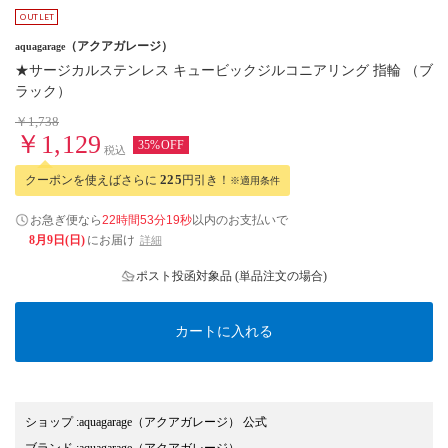
（アクアガレージ）
aquagarage
★サージカルステンレス キュービックジルコニアリング 指輪 （ブ
ラック）
￥1,738
￥1,129
35%OFF
税込
クーポンを使えばさらに
225
円引き！
※適用条件
お急ぎ便なら
22時間53分18秒
以内
のお支払いで
8月9日(日)
にお届け
詳細
ポスト投函対象品 (単品注文の場合)
カートに入れる
ショップ
:
aquagarage（アクアガレージ） 公式
ブランド
:
aquagarage
（アクアガレージ）