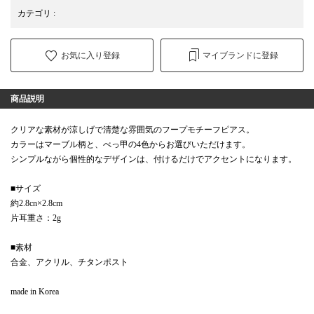
カテゴリ
:
お気に入り登録
マイブランドに登録
商品説明
クリアな素材が涼しげで清楚な雰囲気のフープモチーフピアス。
カラーはマーブル柄と、べっ甲の4色からお選びいただけます。
シンプルながら個性的なデザインは、付けるだけでアクセントになります。
■サイズ
約2.8cn×2.8cm
片耳重さ：2g
■素材
合金、アクリル、チタンポスト
made in Korea