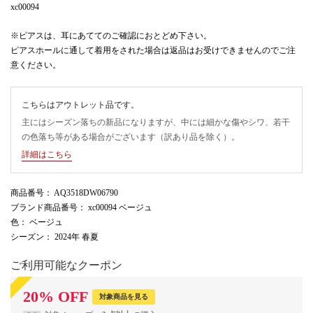
xc00094
※ピアスは、耳にあててのご確認におとどめ下さい。
ピアスホールに通して着用をされた場合は返品はお受けできませんのでご注
意ください。
こちらはアウトレット品です。
主にはシーズン落ちの新品になりますが、中には細かな傷やシワ、若干
の色落ち等がある場合がございます（訳あり品を除く）。
詳細はこちら
商品番号
： AQ3518DW06790
ブランド商品番号
： xc00094 ベージュ
色
： ベージュ
シーズン
： 2024年 春夏
ご利用可能なクーポン
20
%
OFF
対象商品を見る