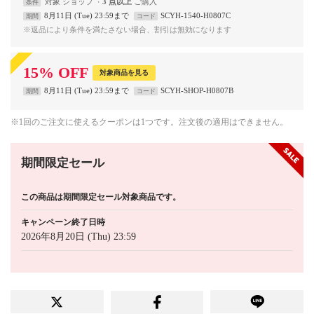
対象
ショップ
3 点以上
条件
8月11日 (Tue) 23:59まで
SCYH-1540-H0807C
期間
コード
※返品により条件を満たさない場合、割引は無効になります
15
%
OFF
対象商品を見る
8月11日 (Tue) 23:59まで
SCYH-SHOP-H0807B
期間
コード
※1回のご注文に使えるクーポンは1つです。注文後の適用はできません。
期間限定セール
この商品は期間限定セール対象商品です。
キャンペーン終了日時
2026年8月20日 (Thu) 23:59