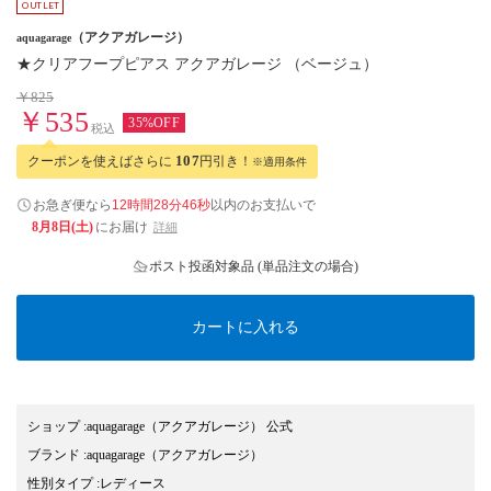
（アクアガレージ）
aquagarage
★クリアフープピアス アクアガレージ （ベージュ）
￥825
￥535
35%OFF
税込
クーポンを使えばさらに
107
円引き！
※適用条件
お急ぎ便なら
12時間28分45秒
以内
のお支払いで
8月8日(土)
にお届け
詳細
ポスト投函対象品 (単品注文の場合)
カートに入れる
ショップ
:
aquagarage（アクアガレージ） 公式
ブランド
:
aquagarage
（アクアガレージ）
性別タイプ
:
レディース