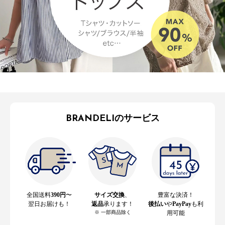
BRANDELIのサービス
全国送料
390円
〜
サイズ交換
、
豊富な決済！
翌日お届けも！
返品
承ります！
後払い
や
PayPay
も利
※ 一部商品除く
用可能