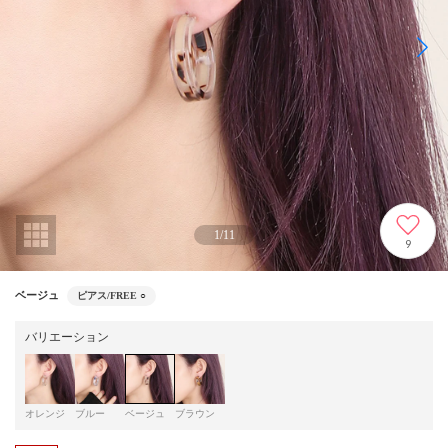
1
/
11
9
ベージュ
ピアス/FREE
○
バリエーション
オレンジ
ブルー
ベージュ
ブラウン