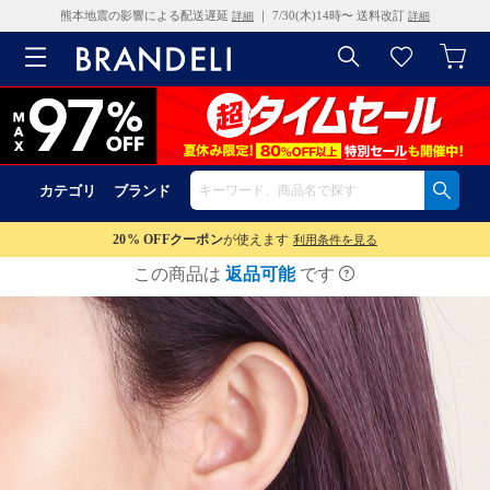
熊本地震の影響による配送遅延
｜ 7/30(木)14時〜 送料改訂
詳細
詳細
カテゴリ
ブランド
20% OFF
クーポン
が使えます
利用条件を見る
この商品は
返品可能
です