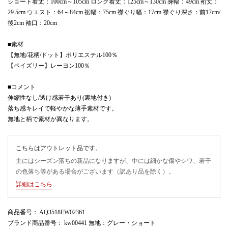
ショート着丈：100cm～105cm ロング着丈：125cm～130cm 身幅：49cm 裄丈：
29.5cm ウエスト：64～84cm 裾幅：75cm 襟ぐり幅：17cm 襟ぐり深さ：前17cm/
後2cm 袖口：20cm
■素材
【無地/花柄/ドット】ポリエステル100％
【ペイズリー】レーヨン100％
■コメント
伸縮性なし/透け感若干あり(裏地付き)
落ち感キレイで軽やかな薄手素材です。
無地と柄で素材が異なります。
こちらはアウトレット品です。
主にはシーズン落ちの新品になりますが、中には細かな傷やシワ、若干
の色落ち等がある場合がございます（訳あり品を除く）。
詳細はこちら
商品番号
： AQ3518EW02361
ブランド商品番号
： kw00441 無地：グレー・ショート