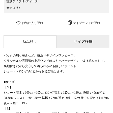
性別タイプ
:
レディース
カテゴリ
:
お気に入り登録
マイブランドに登録
商品説明
サイズ詳細
バックの切り替えなど、技ありデザインワンピース。
クラシカルな雰囲気の上品ワンピはスキッパーデザインで抜け感を出して。
裏地付きだから安心して着られるのも嬉しいポイント。
ショート・ロングの2丈からお選び頂けます。
■サイズ
【M】
ショート着丈：100cm～105cm ロング着丈：125cm～130cm 身幅：46cm 裄丈：
28.5cm ウエスト：60～80cm 裾幅：72cm 襟ぐり幅：17cm 襟ぐり深さ：前17cm/
後2cm 袖口：19cm
【L】