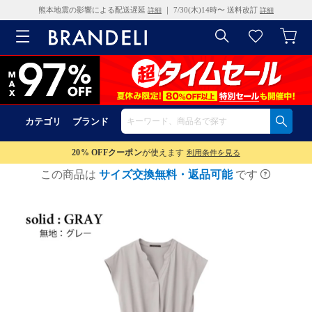
熊本地震の影響による配送遅延
｜ 7/30(木)14時〜 送料改訂
詳細
詳細
カテゴリ
ブランド
20% OFF
クーポン
が使えます
利用条件を見る
この商品は
サイズ交換無料・返品可能
です