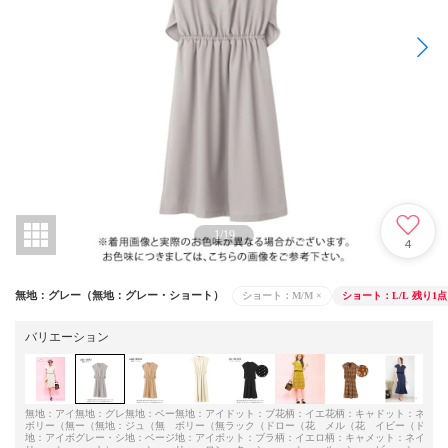
1
/
19
4
無地：グレー（無地：グレー・ショート）
ショート：M/M
×
ショート：L/L
残り1点
バリエーション
無地：アイ
無地：グレ
無地：ベー
無地：アイ
ドット：ブ
花柄：イエ
花柄：キャ
ドット：ネ
花柄
ボリー（無
ー（無地：
ジュ（無
ボリー（無
ラック（ド
ロー（花
メル（花
イビー（ド
メル
地：アイボ
グレー・シ
地：ベージ
地：アイボ
ット：ブラ
柄：イエロ
柄：キャメ
ット：ネイ
柄：