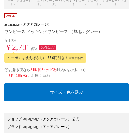
リー・ショ
ョート）
ュ・ショー
リー・ロン
ック・ショ
ー・ショー
ル・ショー
ビー・ショ
ル・
ート）
ト）
グ）
ート）
ト）
ト）
ート）
グ）
（アクアガレージ）
aquagarage
ワンピース ドッキングワンピース （無地：グレー）
￥4,280
￥2,781
35%OFF
税込
クーポンを使えばさらに
556
円引き！
※適用条件
お急ぎ便なら
21時間34分15秒
以内
のお支払いで
8月12日(水)
にお届け
詳細
サイズ・色を選ぶ
ショップ
:
aquagarage（アクアガレージ） 公式
ブランド
:
aquagarage
（アクアガレージ）