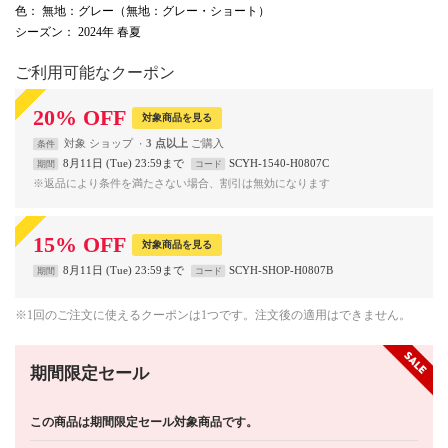
色
： 無地：グレー（無地：グレー・ショート）
シーズン
： 2024年 春夏
ご利用可能なクーポン
20
%
OFF
対象商品を見る
対象
ショップ
3 点以上
条件
8月11日 (Tue) 23:59まで
SCYH-1540-H0807C
期間
コード
※返品により条件を満たさない場合、割引は無効になります
15
%
OFF
対象商品を見る
8月11日 (Tue) 23:59まで
SCYH-SHOP-H0807B
期間
コード
※1回のご注文に使えるクーポンは1つです。注文後の適用はできません。
期間限定セール
この商品は期間限定セール対象商品です。