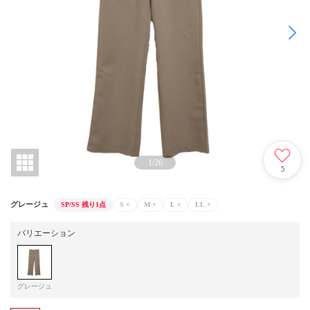
1
/
26
5
グレージュ
SP/SS
残り1点
S
×
M
×
L
×
LL
×
バリエーション
グレージュ