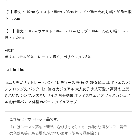
【L】着丈：102cm ウエスト：80cm～92cm ヒップ：98cm わたり幅：30.5cm 股
下：76cm
【LL】着丈：105cm ウエスト：86cm～98cm ヒップ：104cm わたり幅：32cm
股下：78cm
■素材
ポリエステル80％、レーヨン15％、ポリウレタン5％
made in china
商品カテゴリ：トレートパンツ レディース 春 秋 冬 SP S M L LL ボトムス パ
ンツ ロング丈 バックゴム 無地 カジュアル 大人女子 大人可愛い 高見え 上品
きれいめ シンプル 大きいサイズ 脚長効果 オフィスウェア オフィスカジュア
ル お仕事パンツ 体型カバー スタイルアップ
こちらはアウトレット品です。
主にはシーズン落ちの新品になりますが、中には細かな傷やシワ、若干
の色落ち等がある場合がございます（訳あり品を除く）。