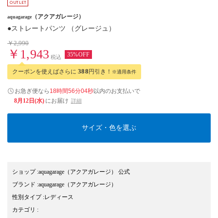
（アクアガレージ）
aquagarage
●ストレートパンツ （グレージュ）
￥2,990
￥1,943
35%OFF
税込
クーポンを使えばさらに
388
円引き！
※適用条件
お急ぎ便なら
18時間56分03秒
以内
のお支払いで
8月12日(水)
にお届け
詳細
サイズ・色を選ぶ
ショップ
:
aquagarage（アクアガレージ） 公式
ブランド
:
aquagarage
（アクアガレージ）
性別タイプ
:
レディース
カテゴリ
: