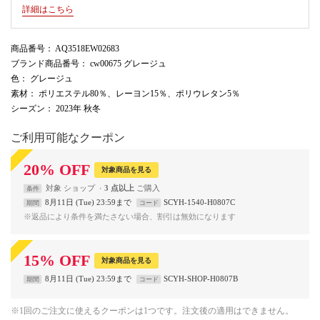
詳細はこちら
商品番号
： AQ3518EW02683
ブランド商品番号
： cw00675 グレージュ
色
： グレージュ
素材
： ポリエステル80％、レーヨン15％、ポリウレタン5％
シーズン
： 2023年 秋冬
ご利用可能なクーポン
20
%
OFF
対象商品を見る
対象
ショップ
3 点以上
条件
8月11日 (Tue) 23:59まで
SCYH-1540-H0807C
期間
コード
※返品により条件を満たさない場合、割引は無効になります
15
%
OFF
対象商品を見る
8月11日 (Tue) 23:59まで
SCYH-SHOP-H0807B
期間
コード
※1回のご注文に使えるクーポンは1つです。注文後の適用はできません。