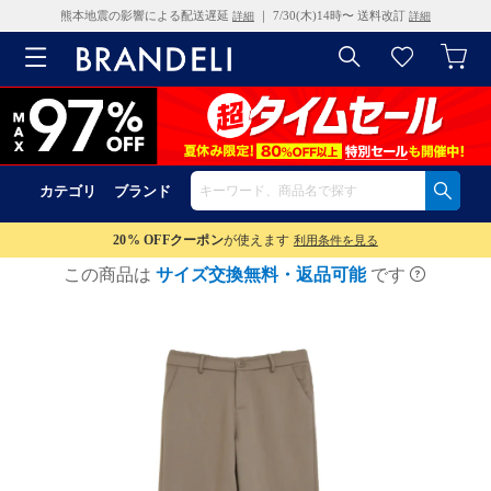
熊本地震の影響による配送遅延
｜ 7/30(木)14時〜 送料改訂
詳細
詳細
カテゴリ
ブランド
20% OFF
クーポン
が使えます
利用条件を見る
この商品は
サイズ交換無料・返品可能
です