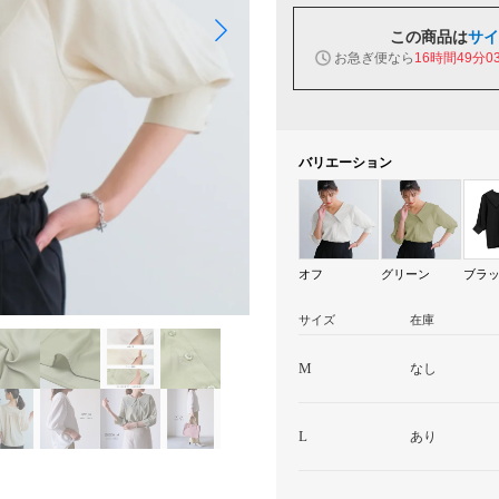
この商品は
サイ
お急ぎ便なら
16時間49分0
バリエーション
オフ
グリーン
ブラ
サイズ
在庫
M
なし
L
あり