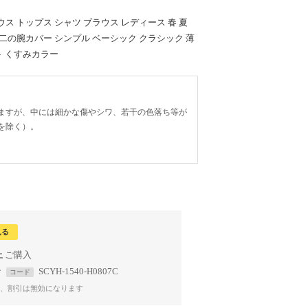
 トップス シャツ ブラウス レディース 春 夏
分袖 二の腕カバー シンプル ベーシック クラシック 薄
ト くすみカラー
ますが、中には細かな傷やシワ、若干の色落ち等が
を除く）。
見る
上
で
SCYH-1540-H0807C
コード
、割引は無効になります