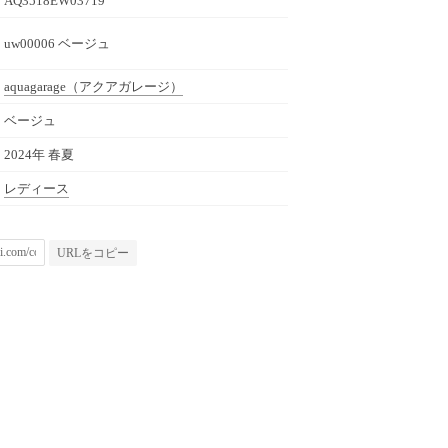
AQ3518EW03719
uw00006 ベージュ
aquagarage
（アクアガレージ）
ベージュ
2024年 春夏
レディース
URLをコピー