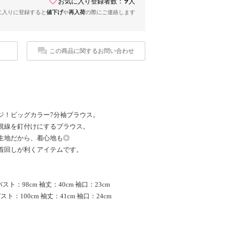
お気に入り登録者数：
人
に入りに登録すると
値下げ
や
再入荷
の際にご連絡します
この商品に関するお問い合わせ
ジ！ビッグカラー7分袖ブラウス。
視線を釘付けにするブラウス。
生地だから、着心地も◎
着回しが利くアイテムです。
バスト：98cm 袖丈：40cm 袖口：23cm
バスト：100cm 袖丈：41cm 袖口：24cm