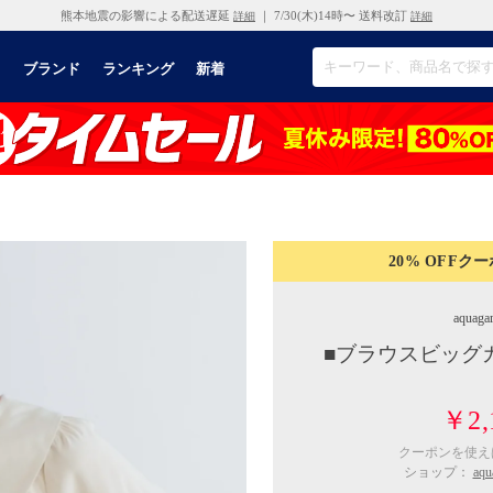
熊本地震の影響による配送遅延
｜ 7/30(木)14時〜 送料改訂
詳細
詳細
リ
ブランド
ランキング
新着
20% OFF
クー
aquaga
■ブラウスビッグ
￥2,
クーポンを使
ショップ：
aq