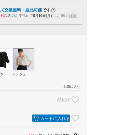
ズ交換無料・返品可能
です
2秒
以内
のお支払いで
8月10日(月)
にお届け
詳細
ック
ベージュ
お気に入り
品切れ
カートに入れる
9