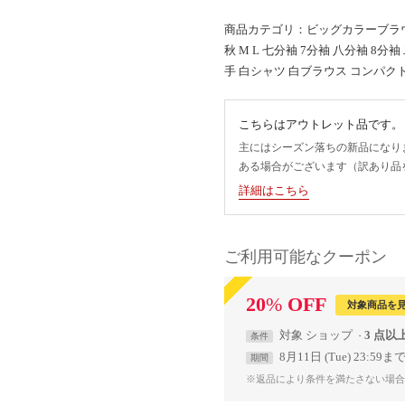
商品カテゴリ：ビッグカラーブラウス
秋 M L 七分袖 7分袖 八分袖 8
手 白シャツ 白ブラウス コンパク
こちらはアウトレット品です。
主にはシーズン落ちの新品になり
ある場合がございます（訳あり品
詳細はこちら
ご利用可能なクーポン
20
%
OFF
対象商品を
対象
ショップ
3 点以
条件
8月11日 (Tue) 23:59ま
期間
※返品により条件を満たさない場合