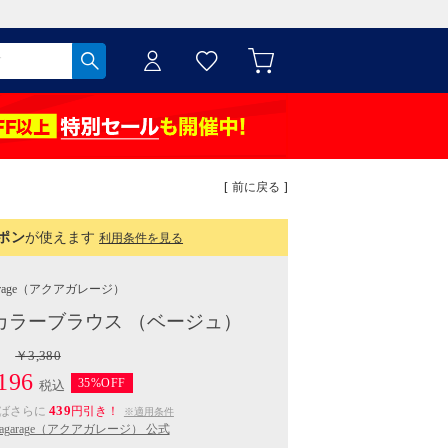
[ 前に戻る ]
ポン
が使えます
利用条件を見る
rage
（アクアガレージ）
カラーブラウス （ベージュ）
￥3,380
196
35%OFF
税込
439
えばさらに
円引き！
※適用条件
uagarage（アクアガレージ） 公式