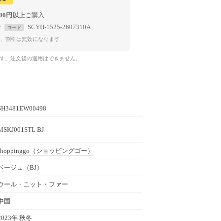
000円以上
で
SCYH-1525-2607310A
コード
、割引は無効になります
です。注文後の適用はできません。
SH3481EW00498
MSKJ001STL BJ
shoppinggo
（ショッピングゴー）
ベージュ（BJ）
ウール・ニット・ファー
中国
2023年 秋冬