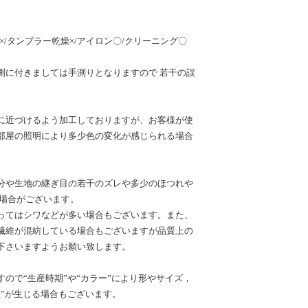
×/タンブラー乾燥×/アイロン〇/クリーニング〇
測に付きましては手測りとなりますので 若干の誤
に近づけるよう加工しておりますが、お客様が使
部屋の照明により多少色の変化が感じられる場合
分や生地の継ぎ目の若干のズレや多少のほつれや
る場合がございます。
ってはシワなどが多い場合もございます。また、
繊維が混紡している場合もございますが品質上の
下さいますようお願い致します。
ので“生産時期”や“カラー”により形やサイズ，
差”が生じる場合もございます。