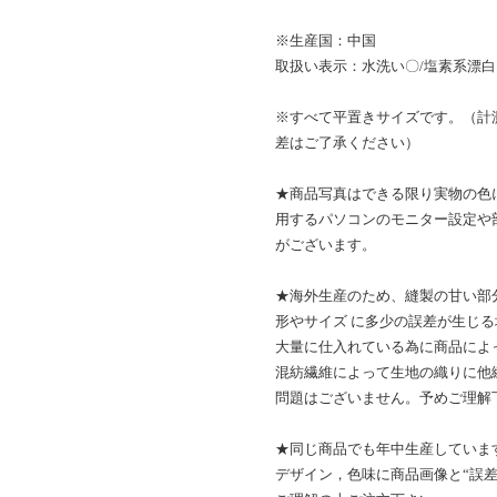
※生産国：中国
取扱い表示：水洗い〇/塩素系漂白
※すべて平置きサイズです。（計
差はご了承ください）
★商品写真はできる限り実物の色
用するパソコンのモニター設定や
がございます。
★海外生産のため、縫製の甘い部
形やサイズ に多少の誤差が生じ
大量に仕入れている為に商品によ
混紡繊維によって生地の織りに他
問題はございません。予めご理解
★同じ商品でも年中生産しています
デザイン，色味に商品画像と“誤