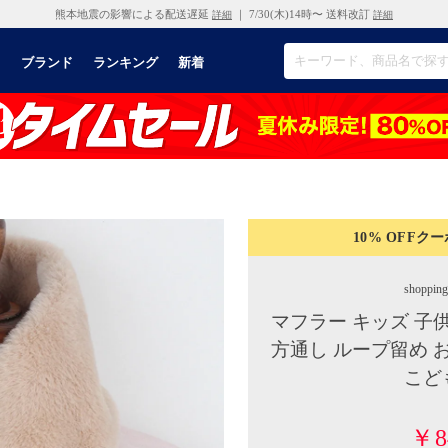
熊本地震の影響による配送遅延
｜ 7/30(木)14時〜 送料改訂
詳細
詳細
リ
ブランド
ランキング
新着
10% OFF
クー
shoppin
マフラー キッズ 子
方通し ループ留め 
こど
￥8