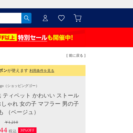
[ 前に戻る ]
ポン
が使えます
利用条件を見る
ggo
（ショッピングゴー）
供 ティペット かわいい ストール
おしゃれ 女の子 マフラー 男の子
も （ベージュ）
￥1,210
44
30%OFF
税込