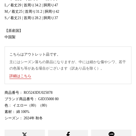
L／着丈29 | 首周り34.2 | 胴周り47
M／着丈25 | 首周り31.2 | 胴周り42
S／着丈21 | 首周り28.2 | 胴周り37
【原産国】
中国製
こちらはアウトレット品です。
主にはシーズン落ちの新品になりますが、中には細かな傷やシワ、若干
の色落ち等がある場合がございます（訳あり品を除く）。
詳細はこちら
商品番号
： RO5243DU025078
ブランド商品番号
： GID35000 80
色
： イエロー（80）（80）
素材
： 綿 100%
シーズン
： 2024年 秋冬