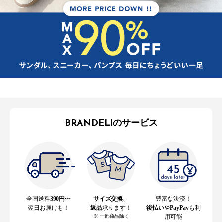
BRANDELIのサービス
全国送料
390円
〜
サイズ交換
、
豊富な決済！
翌日お届けも！
返品
承ります！
後払い
や
PayPay
も利
※ 一部商品除く
用可能