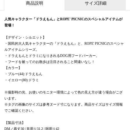
商品説明
サイズ詳細
人気キャラクター「ドラえもん」とROPE' PICNICのスペシャルアイテムが
登場！
【デザイン・シルエット】
・国民的大人気キャラクターの『ドラえもん』と、ROPE' PICNICのスペシャ
ルアイテムシリーズ。
・ドラえもんとドラミになりきれるDOG用フードパーカー。
・フードを被ってのお散歩は注目されること間違いなし！
【カラー】
・ブルー(44):ドラえもん
・イエロー(80):ドラミ
※撮影時の光、お使いのモニター環境によって色の見え方が違う場合がござ
います。
※タグの画像のサイズは参考ヌード寸になります。商品サイズはサイズ情報
でご確認ください。
【製品寸法】
DM／着丈30 | 首周り31.2 | 胴周り42