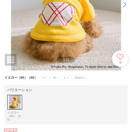
1
/
13
0
イエロー（80）（80）
S
×
M
×
L
×
DM/LL
×
バリエーション
イエロー
（80）（8
0）