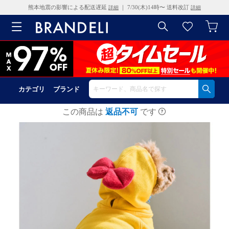
熊本地震の影響による配送遅延
｜ 7/30(木)14時〜 送料改訂
詳細
詳細
カテゴリ
ブランド
この商品は
返品不可
です