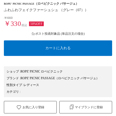
（ロペピクニック パサージュ）
ROPE' PICNIC PASSAGE
ふわふわフェイクファーシュシュ （グレー（07））
￥660
￥330
50%OFF
税込
ポスト投函対象品 (単品注文の場合)
カートに入れる
ショップ
:
ROPE' PICNIC ロペピクニック
ブランド
:
ROPE' PICNIC PASSAGE
（ロペピクニック パサージュ）
性別タイプ
:
レディース
カテゴリ
:
お気に入り登録
マイブランドに登録