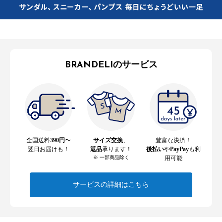
BRANDELIのサービス
全国送料
390円
〜
サイズ交換
、
豊富な決済！
翌日お届けも！
返品
承ります！
後払い
や
PayPay
も利
※ 一部商品除く
用可能
サービスの詳細はこちら