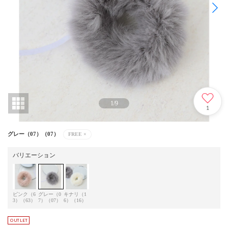
1
/
9
1
グレー（07）（07）
FREE
×
バリエーション
ピンク（6
グレー（0
キナリ（1
3）（63）
7）（07）
6）（16）