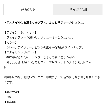
商品説明
サイズ詳細
ヘアスタイルにも温もりをプラス。ふんわりファーのシュシュ。
【デザイン・シルエット】
・フェイクファーを用いた、ボリューミーなシュシュ。
【カラー】
・グレー、アイボリー、ピンクの柔らかな3色をラインナップ。
【スタイリングポイント】
・存在感があるため、シンプルなまとめ髪に使うのが◎。
・外したときは腕につけるとファーブレスレットのような見た目でキュー
ト。
※撮影時の光、お使いのモニター環境によって色の見え方が違う場合がござ
います。
【製品寸法】
F／幅3
【原産国】