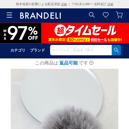
熊本地震の影響による配送遅延
｜ 7/30(木)14時〜 送料改訂
詳細
詳細
カテゴリ
ブランド
この商品は
返品可能
です