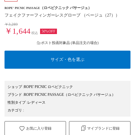
（ロペピクニック パサージュ）
ROPE' PICNIC PASSAGE
フェイクファーフィンガーレスグローブ （ベージュ（27））
￥3,289
￥1,644
50%OFF
税込
ポスト投函対象品 (単品注文の場合)
サイズ・色を選ぶ
ショップ
:
ROPE' PICNIC ロペピクニック
ブランド
:
ROPE' PICNIC PASSAGE
（ロペピクニック パサージュ）
性別タイプ
:
レディース
カテゴリ
:
お気に入り登録
マイブランドに登録