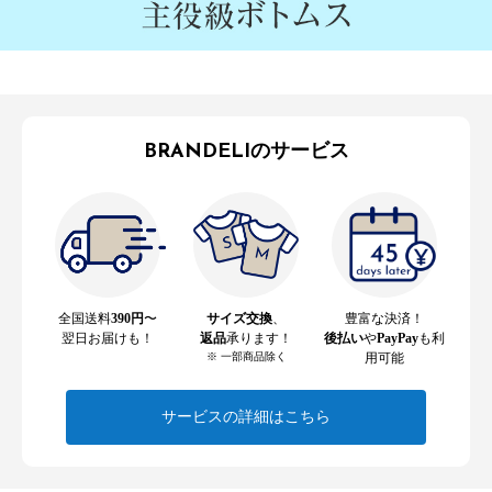
BRANDELIのサービス
全国送料
390円
〜
サイズ交換
、
豊富な決済！
翌日お届けも！
返品
承ります！
後払い
や
PayPay
も利
※ 一部商品除く
用可能
サービスの詳細はこちら