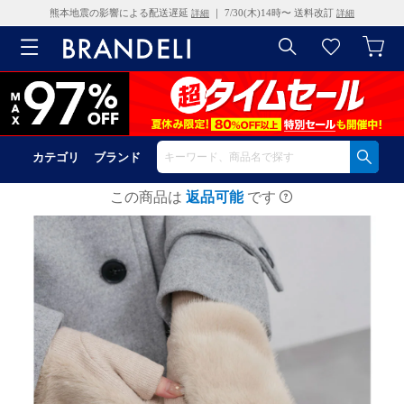
熊本地震の影響による配送遅延
｜ 7/30(木)14時〜 送料改訂
詳細
詳細
カテゴリ
ブランド
この商品は
返品可能
です