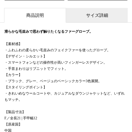
商品説明
サイズ詳細
滑らかな毛並みで思わず触りたくなるファーグローブ。
【素材感】
・ふわふわの柔らかい毛並みのフェイクファーを使ったグローブ。
【デザイン・シルエット】
・スマートフォンなどの操作性が高いフィンガーレスデザイン。
・手首まわりはリブニットでフィット。
【カラー】
・ブラック、グレー、ベージュのベーシックカラー3色展開。
【スタイリングポイント】
・きれいめなウールコートや、カジュアルなダウンジャケットなど、いずれ
もマッチ。
【製品寸法】
F／全長21 | 手甲幅12
【原産国】
中国