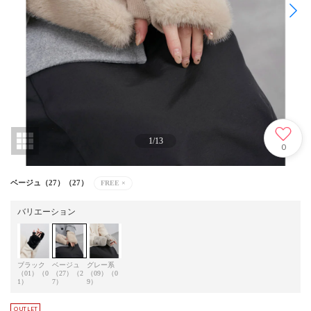
1
/
13
0
ベージュ（27）（27）
FREE
×
バリエーション
ブラック
ベージュ
グレー系
（01）（0
（27）（2
（09）（0
1）
7）
9）