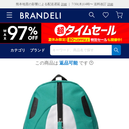
熊本地震の影響による配送遅延
｜ 7/30(木)14時〜 送料改訂
詳細
詳細
カテゴリ
ブランド
この商品は
返品可能
です