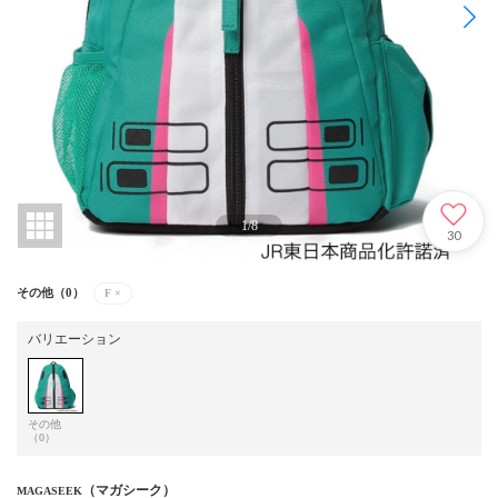
1
/
8
30
その他（0）
F
×
バリエーション
その他
（0）
（マガシーク）
MAGASEEK