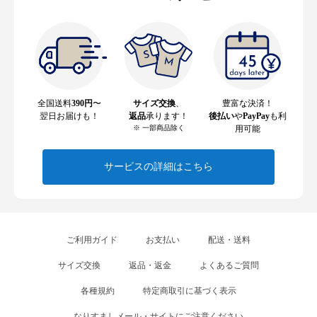
全国送料
390円
〜
サイズ交換
、
豊富な決済！
翌日お届けも！
返品
承ります！
後払い
や
PayPay
も利
※ 一部商品除く
用可能
サービスの詳細はこちら
ご利用ガイド
お支払い
配送・送料
サイズ交換
返品・返金
よくあるご質問
各種規約
特定商取引に基づく表示
なりすましメール・サイトにご注意ください