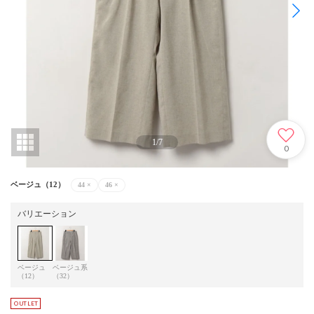
1
/
7
0
ベージュ（12）
44
×
46
×
バリエーション
ベージュ
ベージュ系
（12）
（32）