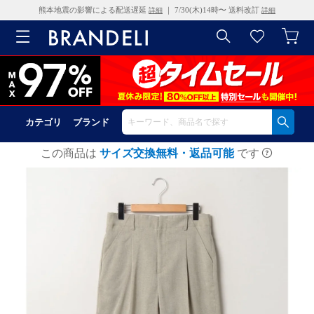
熊本地震の影響による配送遅延
｜ 7/30(木)14時〜 送料改訂
詳細
詳細
カテゴリ
ブランド
この商品は
サイズ交換無料・返品可能
です