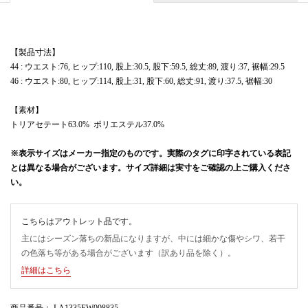
【製品寸法】
44 : ウエスト:76, ヒップ:110, 股上:30.5, 股下:59.5, 総丈:89, 渡り:37, 裾幅:29.5
46 : ウエスト:80, ヒップ:114, 股上:31, 股下:60, 総丈:91, 渡り:37.5, 裾幅:30
【素材】
トリアセテート63.0% ポリエステル37.0%
※表示サイズはメーカー指定のものです。実際のタグに印字されている表記
とは異なる場合がございます。サイズ詳細は実寸をご確認の上ご購入くださ
い。
こちらはアウトレット品です。
主にはシーズン落ちの新品になりますが、中には細かな傷やシワ、若干
の色落ち等がある場合がございます（訳あり品を除く）。
詳細はこちら
商品番号
： LA1335EW008835