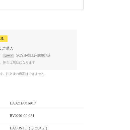
見る
上
で
SCYH-0832-H0807B
コード
、割引は無効になります
です。注文後の適用はできません。
LA021EU16917
RV020J-99 031
LACOSTE
（ラコステ）