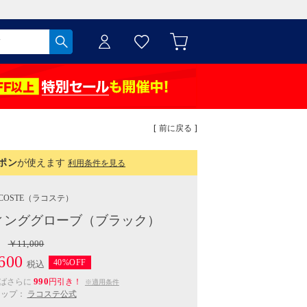
[ 前に戻る ]
ポン
が使えます
利用条件を見る
COSTE
（ラコステ）
ィンググローブ（ブラック）
￥11,000
600
40%OFF
税込
990
えばさらに
円引き！
※適用条件
ョップ：
ラコステ公式