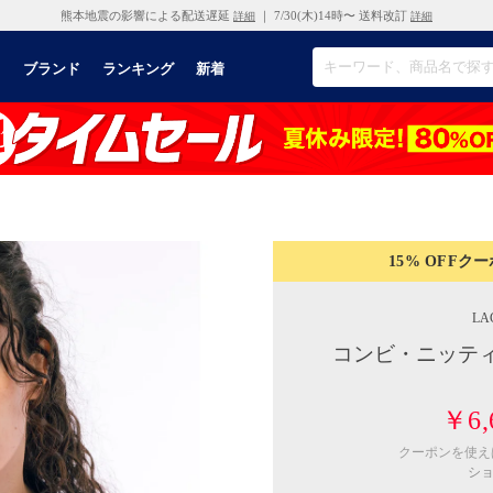
熊本地震の影響による配送遅延
｜ 7/30(木)14時〜 送料改訂
詳細
詳細
リ
ブランド
ランキング
新着
15% OFF
クー
LA
コンビ・ニッテ
￥6,
クーポンを使
シ