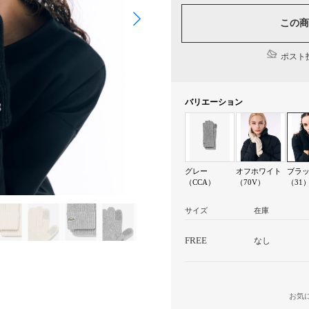
この商
ポスト投
バリエーション
グレー
オフホワイト
ブラ
（CCA）
（70V）
（31
サイズ
在庫
FREE
なし
お気