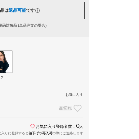
品は
返品可能
です
函対象品 (単品注文の場合)
ック
）
お気に入り
品切れ
0
お気に入り登録者数：
人
に入りに登録すると
値下げ
や
再入荷
の際にご連絡します