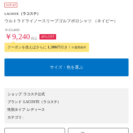
（ラコステ）
LACOSTE
ウルトラドライノースリーブゴルフポロシャツ （ネイビー）
￥15,400
￥9,240
40%OFF
税込
クーポンを使えばさらに
1,386
円引き！
※適用条件
サイズ・色を選ぶ
ショップ
:
ラコステ公式
ブランド
:
LACOSTE
（ラコステ）
性別タイプ
:
レディース
カテゴリ
: