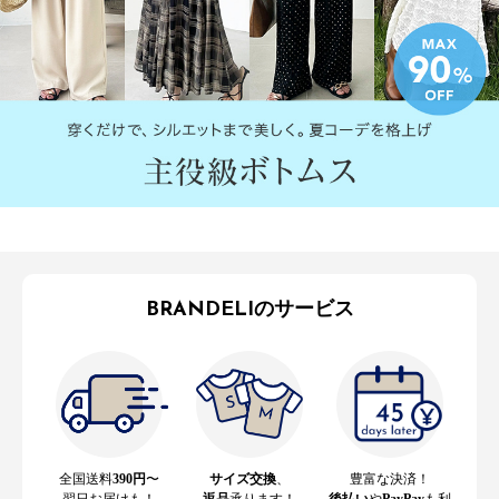
BRANDELIのサービス
全国送料
390円
〜
サイズ交換
、
豊富な決済！
翌日お届けも！
返品
承ります！
後払い
や
PayPay
も利