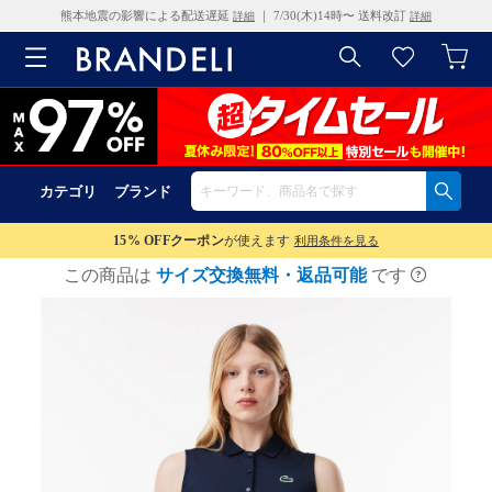
熊本地震の影響による配送遅延
｜ 7/30(木)14時〜 送料改訂
詳細
詳細
カテゴリ
ブランド
15% OFF
クーポン
が使えます
利用条件を見る
この商品は
サイズ交換無料・返品可能
です