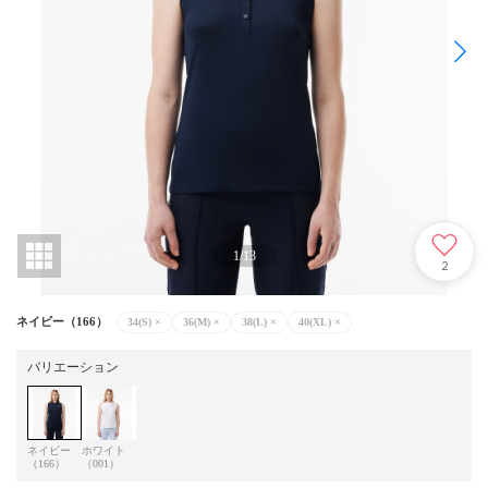
1
/
13
2
ネイビー（166）
34(S)
×
36(M)
×
38(L)
×
40(XL)
×
バリエーション
ネイビー
ホワイト
（166）
（001）