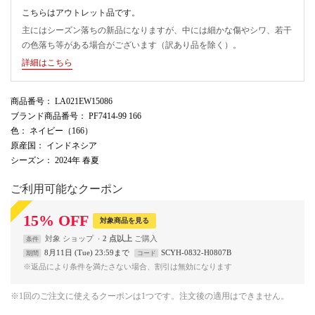
こちらはアウトレット品です。
主にはシーズン落ちの新品になりますが、中には細かな傷やシワ、若干
の色落ち等がある場合がございます（訳あり品を除く）。
詳細はこちら
商品番号
： LA021EW15086
ブランド商品番号
： PF7414-99 166
色
： ネイビー（166）
原産国
： インドネシア
シーズン
： 2024年 春夏
ご利用可能なクーポン
15
%
OFF
対象商品を見る
対象
ショップ
2 点以上
条件
8月11日 (Tue) 23:59まで
SCYH-0832-H0807B
期間
コード
※返品により条件を満たさない場合、割引は無効になります
※1回のご注文に使えるクーポンは1つです。注文後の適用はできません。