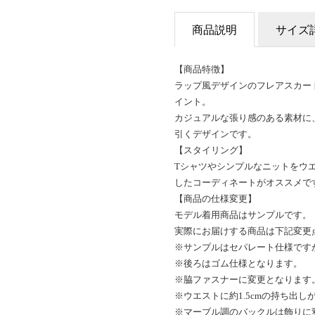
商品説明
サイズ
【商品特徴】
ラップ風デザインのフレアスカー
イント。
カジュアルな張り感のある素材に
引くデザインです。
【スタイリング】
Tシャツやシンプルなニットをウ
したコーディネートがオススメで
【商品の仕様変更】
モデル着用商品はサンプルです。
実際にお届けする商品は下記変更
※サンプルはセパレート仕様です
※後ろはゴム仕様となります。
※脇ファスナーに変更となります
※ウエストに約1.5cmの持ち出
※マーブル調のバックルは飾りに