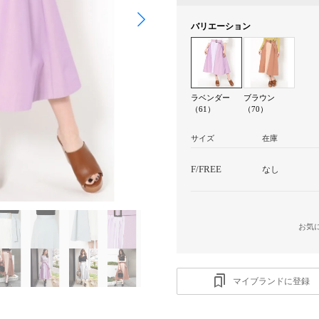
バリエーション
ラベンダー
ブラウン
（61）
（70）
サイズ
在庫
F/FREE
なし
お気
マイブランドに登録