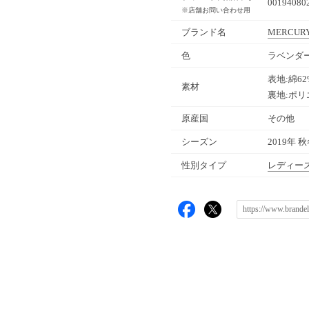
00194080
※店舗お問い合わせ用
ブランド名
MERCUR
色
ラベンダー
表地:綿6
素材
裏地:ポリ
原産国
その他
シーズン
2019年 
性別タイプ
レディー