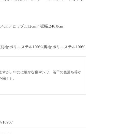
4cm／ヒップ:112cm／裾幅:246.8cm
/別地:ポリエステル100%/裏地:ポリエステル100%
ますが、中には細かな傷やシワ、若干の色落ち等が
を除く）。
W16967