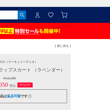
[ 前に戻る ]
DUO
（マーキュリーデュオ）
ラップスカート （ラベンダー）
￥12,100
050
50%OFF
税込
品は
返品可能
です