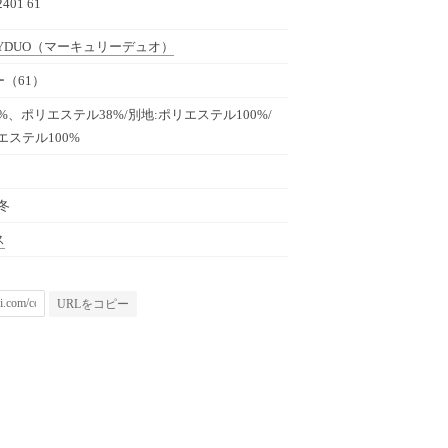
2401 61
YDUO
（マーキュリーデュオ）
（61）
2%、ポリエステル38%/別地:ポリエステル100%/
エステル100%
秋冬
ス
URLをコピー