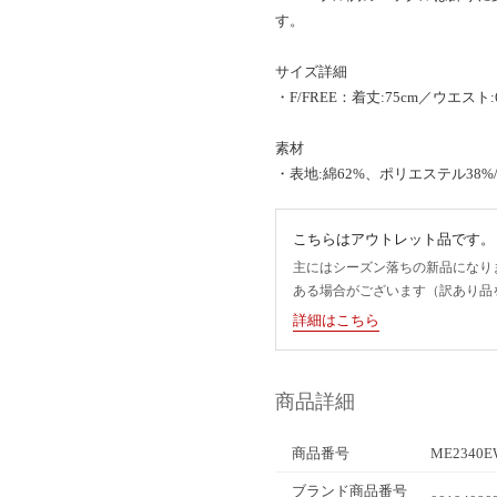
す。
サイズ詳細
・F/FREE：着丈:75cm／ウエスト:6
素材
・表地:綿62%、ポリエステル38%
こちらはアウトレット品です。
主にはシーズン落ちの新品になり
ある場合がございます（訳あり品
詳細はこちら
商品詳細
商品番号
ME2340E
ブランド商品番号