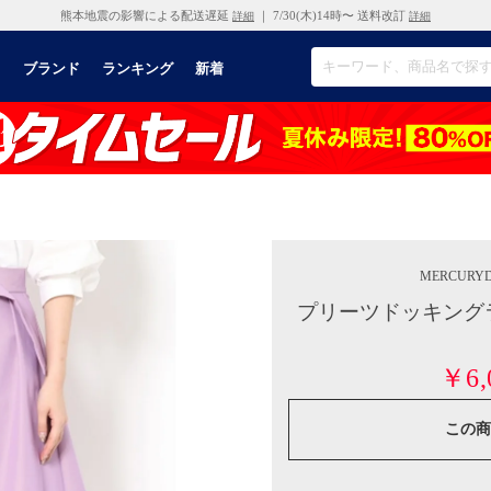
熊本地震の影響による配送遅延
｜ 7/30(木)14時〜 送料改訂
詳細
詳細
リ
ブランド
ランキング
新着
MERCURY
プリーツドッキング
￥6,
この商