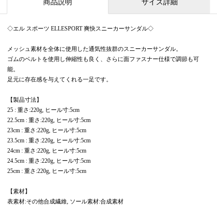
商品説明
サイズ詳細
◇エル スポーツ ELLESPORT 爽快スニーカーサンダル◇
メッシュ素材を全体に使用した通気性抜群のスニーカーサンダル。
ゴムのベルトを使用し伸縮性も良く、さらに面ファスナー仕様で調節も可
能。
足元に存在感を与えてくれる一足です。
【製品寸法】
25 : 重さ:220g, ヒール寸:5cm
22.5cm : 重さ:220g, ヒール寸:5cm
23cm : 重さ:220g, ヒール寸:5cm
23.5cm : 重さ:220g, ヒール寸:5cm
24cm : 重さ:220g, ヒール寸:5cm
24.5cm : 重さ:220g, ヒール寸:5cm
25cm : 重さ:220g, ヒール寸:5cm
【素材】
表素材:その他合成繊維, ソール素材:合成素材