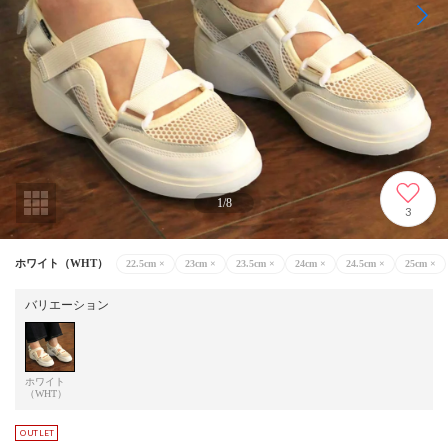
1
/
8
3
ホワイト（WHT）
22.5cm
×
23cm
×
23.5cm
×
24cm
×
24.5cm
×
25cm
×
バリエーション
ホワイト
（WHT）