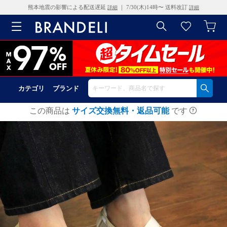
熊本地震の影響による配送遅延
｜ 7/30(木)14時〜 送料改訂
詳細
詳細
カテゴリ
ブランド
この商品は
サイズ交換無料・返品可能
です