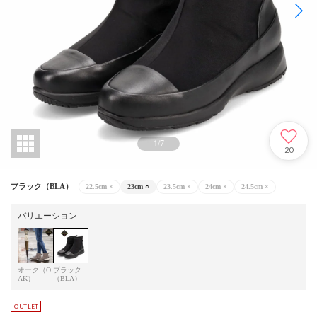
1
/
7
20
ブラック（BLA）
22.5cm
×
23cm
○
23.5cm
×
24cm
×
24.5cm
×
バリエーション
オーク（O
ブラック
AK）
（BLA）