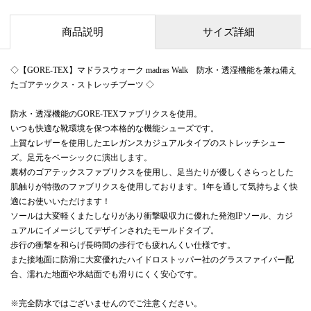
商品説明
サイズ詳細
◇【GORE-TEX】マドラスウォーク madras Walk 防水・透湿機能を兼ね備え
たゴアテックス・ストレッチブーツ ◇
防水・透湿機能のGORE-TEXファブリクスを使用。
いつも快適な靴環境を保つ本格的な機能シューズです。
上質なレザーを使用したエレガンスカジュアルタイプのストレッチシュー
ズ。足元をベーシックに演出します。
裏材のゴアテックスファブリクスを使用し、足当たりが優しくさらっとした
肌触りが特徴のファブリクスを使用しております。1年を通して気持ちよく快
適にお使いいただけます！
ソールは大変軽くまたしなりがあり衝撃吸収力に優れた発泡IPソール、カジ
ュアルにイメージしてデザインされたモールドタイプ。
歩行の衝撃を和らげ長時間の歩行でも疲れんくい仕様です。
また接地面に防滑に大変優れたハイドロストッパー社のグラスファイバー配
合、濡れた地面や氷結面でも滑りにくく安心です。
※完全防水ではございませんのでご注意ください。