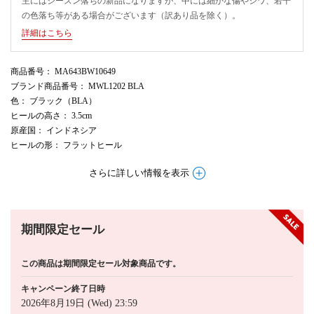
主にはシーズン落ちの新品になりますが、中には細かな傷やシワ、若干
の色落ち等がある場合がございます（訳あり品を除く）。
詳細はこちら
商品番号
： MA643BW10649
ブランド商品番号
： MWL1202 BLA
色
： ブラック（BLA）
ヒールの高さ
： 3.5cm
原産国
： インドネシア
ヒールの形
： フラットヒール
さらに詳しい情報を表示
期間限定セール
この商品は期間限定セール対象商品です。
キャンペーン終了日時
2026年8月19日 (Wed) 23:59