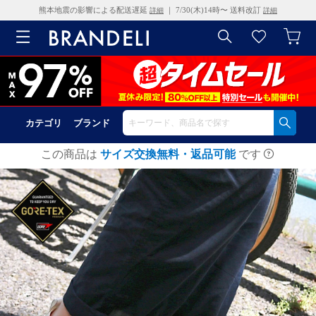
熊本地震の影響による配送遅延
｜ 7/30(木)14時〜 送料改訂
詳細
詳細
カテゴリ
ブランド
この商品は
サイズ交換無料・返品可能
です