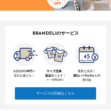
BRANDELIのサービス
全国送料
390円
〜
サイズ交換
、
豊富な決済！
翌日お届けも！
返品
承ります！
後払い
や
PayPay
も利
※ 一部商品除く
用可能
サービスの詳細はこちら