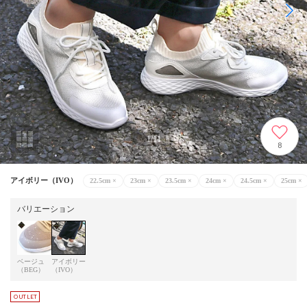
1
/
11
8
アイボリー（IVO）
22.5cm
×
23cm
×
23.5cm
×
24cm
×
24.5cm
×
25cm
×
バリエーション
ベージュ
アイボリー
（BEG）
（IVO）