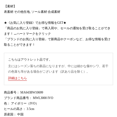
【素材】
表素材:その他生地, ソール素材:合成素材
★《お気に入り登録》でお得な情報をGET★
「商品のお気に入り登録」で再入荷や、セールの通知を受け取ることができ
ます！→ハートマークをクリック
「ブランドのお気に入り登録」で新商品やクーポンなど、お得な情報を受け
取ることができます！
こちらはアウトレット品です。
主にはシーズン落ちの新品になりますが、中には細かな傷やシワ、若干
の色落ち等がある場合がございます（訳あり品を除く）。
詳細はこちら
商品番号
： MA643BW10699
ブランド商品番号
： MWL3000 IVO
色
： アイボリー（IVO）
ヒールの高さ
： 3.5cm
原産国
： 中国