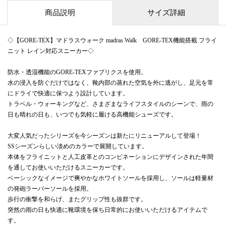
商品説明
サイズ詳細
◇【GORE-TEX】マドラスウォーク madras Walk GORE-TEX機能搭載 フライ
ニット レイン対応スニーカー◇
防水・透湿機能のGORE-TEXファブリクスを使用。
水の浸入を防ぐだけではなく、靴内部の蒸れた空気を外に逃がし、足元を常
にドライで快適に保つよう設計しています。
トラベル・ウォーキングなど、さまざまなライフスタイルのシーンで、雨の
日も晴れの日も、いつでも気軽に履ける高機能シューズです。
大変人気だったシリーズを今シーズンは新たにリニューアルして登場！
SSシーズンらしい淡めのカラーで展開しています。
本体をフライニットと人工皮革とのコンビネーションにデザインされた年間
を通してお使いいただけるスニーカーです。
ベーシックなイメージで爽やかなホワイトソールを採用し、ソールは軽量材
の発砲ラーバーソールを採用。
歩行の衝撃を和らげ、またグリップ性も抜群です。
突然の雨の日も快適に靴環境を保ち日常的にお使いいただけるアイテムで
す。