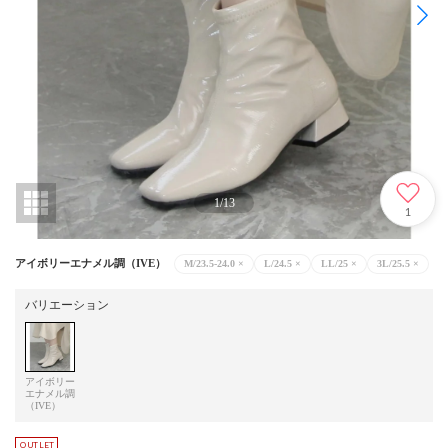
1
/
13
1
アイボリーエナメル調（IVE）
M/23.5-24.0
×
L/24.5
×
LL/25
×
3L/25.5
×
バリエーション
アイボリー
エナメル調
（IVE）