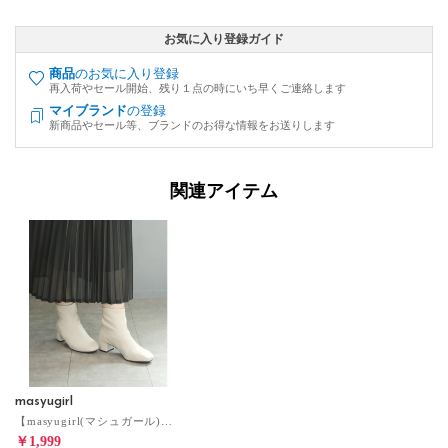
お気に入り登録ガイド
商品
のお気に入り登録
再入荷やセール開始、残り１点の時にいち早くご連絡します
マイブランド
の登録
新商品やセール等、ブランドのお得な情報をお送りします
関連アイテム
masyugirl
【masyugirl(マシュガール)】【4E/幅広ゆったり・大きいサイズの靴 スクエアトゥストレッチブーツ】SOROTTO （アイボリー）
￥1,999