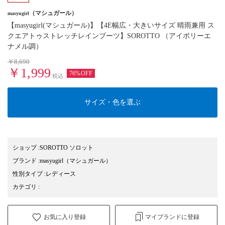
（マシュガール）
masyugirl
【masyugirl(マシュガール)】【4E幅広・大きいサイズ 晴雨兼用 ス
クエアトゥストレッチレインブーツ】SOROTTO （アイボリーエ
ナメル調）
￥8,690
￥1,999
76%OFF
税込
サイズ・色を選ぶ
ショップ
:
SOROTTO ソロット
ブランド
:
masyugirl
（マシュガール）
性別タイプ
:
レディース
カテゴリ
:
お気に入り登録
マイブランドに登録