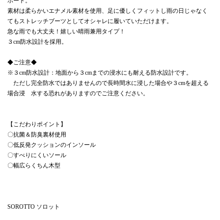
ポート。
素材は柔らかいエナメル素材を使用、足に優しくフィットし雨の日じゃなく
てもストレッチブーツとしてオシャレに履いていただけます。
急な雨でも大丈夫！嬉しい晴雨兼用タイプ！
３cm防水設計を採用。
◆ご注意◆
※３cm防水設計：地面から３cmまでの浸水にも耐える防水設計です。
ただし完全防水ではありませんので長時間水に浸した場合や３cmを超える
場合浸 水する恐れがありますのでご注意ください。
【こだわりポイント】
〇抗菌＆防臭裏材使用
〇低反発クッションのインソール
〇すべりにくいソール
〇幅広らくちん木型
SOROTTO ソロット