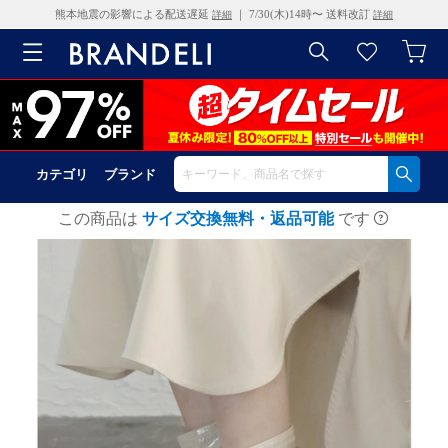
熊本地震の影響による配送遅延
｜ 7/30(木)14時〜 送料改訂
詳細
詳細
カテゴリ
ブランド
この商品は
サイズ交換無料・返品可能
です