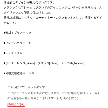
個性的なデザインが魅力のサングラス。
クラシックなフレームにブランドのアイコニックなパターンを取り入れ、ス
タイリッシュな印象に仕上げました。
紫外線対策はもちろん、コーディネートのアクセントとしても活躍するアイ
テムです。
■素材：プラスチック
■フレームカラー：他
■レンズ：グレー
■サイズ：レンズ[54mm] ブリッジ[21mm] テンプル[145mm］
■可視光線透過率：12％
こちらはアウトレット品です。
主にはシーズン落ちの新品になりますが、中には細かな傷やシワ、若干
の色落ち等がある場合がございます（訳あり品を除く）。
詳細はこちら