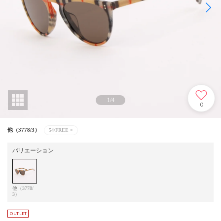
1
/
4
0
他（3778/3）
54/FREE
×
バリエーション
他（3778/
3）