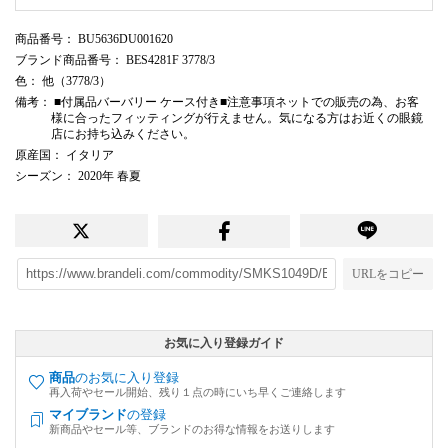
商品番号
： BU5636DU001620
ブランド商品番号
： BES4281F 3778/3
色
： 他（3778/3）
備考
： ■付属品バーバリー ケース付き■注意事項ネットでの販売の為、お客
様に合ったフィッティングが行えません。気になる方はお近くの眼鏡
店にお持ち込みください。
原産国
： イタリア
シーズン
： 2020年 春夏
URLをコピー
お気に入り登録ガイド
商品
のお気に入り登録
再入荷やセール開始、残り１点の時にいち早くご連絡します
マイブランド
の登録
新商品やセール等、ブランドのお得な情報をお送りします