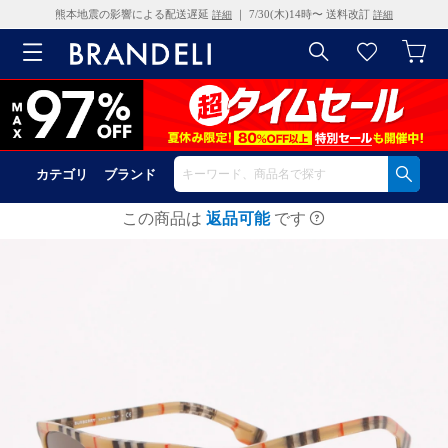
熊本地震の影響による配送遅延
｜ 7/30(木)14時〜 送料改訂
詳細
詳細
カテゴリ
ブランド
この商品は
返品可能
です