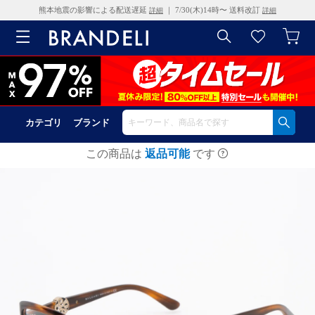
熊本地震の影響による配送遅延
｜ 7/30(木)14時〜 送料改訂
詳細
詳細
カテゴリ
ブランド
この商品は
返品可能
です