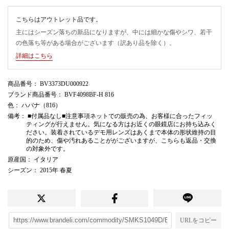
こちらはアウトレット品です。
主にはシーズン落ちの新品になりますが、中には細かな傷やシワ、若干
の色落ち等がある場合がございます（訳あり品を除く）。
詳細はこちら
商品番号
： BV3373DU000922
ブランド商品番号
： BVF4098BF-H 816
色
： ハバナ（816）
備考
： ■付属品なし■注意事項ネットでの販売の為、お客様に合ったフィッ
ティングが行えません。気になる方はお近くの眼鏡店にお持ち込みく
ださい。装着されているデモ用レンズはあくまで本体の形状維持の目
的のため、傷や汚れあることががございますが、こちらも返品・交換
の対象外です。
原産国
： イタリア
シーズン
： 2015年 春夏
URLをコピー