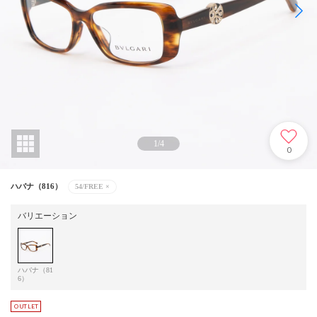
1
/
4
0
ハバナ（816）
54/FREE
×
バリエーション
ハバナ（81
6）