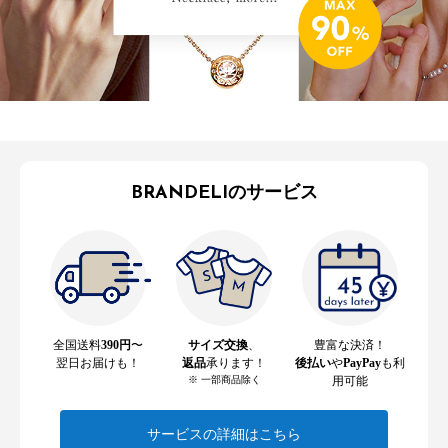
BRANDELIのサービス
全国送料
390円
〜
サイズ交換
、
豊富な決済！
翌日お届けも！
返品
承ります！
後払い
や
PayPay
も利
※ 一部商品除く
用可能
サービスの詳細はこちら