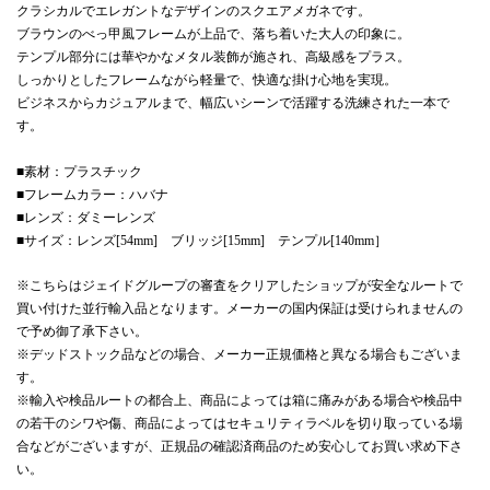
クラシカルでエレガントなデザインのスクエアメガネです。
ブラウンのべっ甲風フレームが上品で、落ち着いた大人の印象に。
テンプル部分には華やかなメタル装飾が施され、高級感をプラス。
しっかりとしたフレームながら軽量で、快適な掛け心地を実現。
ビジネスからカジュアルまで、幅広いシーンで活躍する洗練された一本で
す。
■素材：プラスチック
■フレームカラー：ハバナ
■レンズ：ダミーレンズ
■サイズ：レンズ[54mm] ブリッジ[15mm] テンプル[140mm］
※こちらはジェイドグループの審査をクリアしたショップが安全なルートで
買い付けた並行輸入品となります。メーカーの国内保証は受けられませんの
で予め御了承下さい。
※デッドストック品などの場合、メーカー正規価格と異なる場合もございま
す。
※輸入や検品ルートの都合上、商品によっては箱に痛みがある場合や検品中
の若干のシワや傷、商品によってはセキュリティラベルを切り取っている場
合などがございますが、正規品の確認済商品のため安心してお買い求め下さ
い。