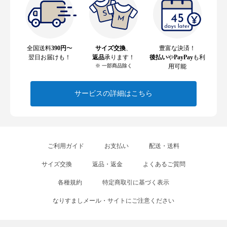
全国送料
390円
〜
サイズ交換
、
豊富な決済！
翌日お届けも！
返品
承ります！
後払い
や
PayPay
も利
※ 一部商品除く
用可能
サービスの詳細はこちら
ご利用ガイド
お支払い
配送・送料
サイズ交換
返品・返金
よくあるご質問
各種規約
特定商取引に基づく表示
なりすましメール・サイトにご注意ください