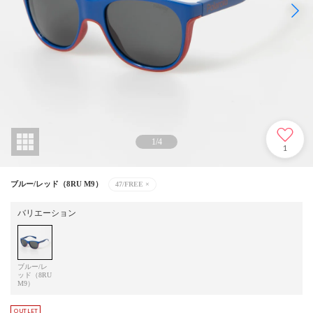
1
/
4
1
ブルー/レッド（8RU M9）
47/FREE
×
バリエーション
ブルー/レ
ッド（8RU
M9）