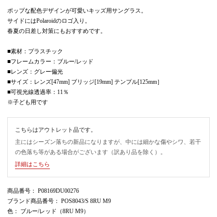
ポップな配色デザインが可愛いキッズ用サングラス。
サイドにはPolaroidのロゴ入り。
春夏の日差し対策にもおすすめです。
■素材：プラスチック
■フレームカラー：ブルー/レッド
■レンズ：グレー偏光
■サイズ：レンズ[47mm] ブリッジ[19mm] テンプル[125mm］
■可視光線透過率：11％
※子ども用です
こちらはアウトレット品です。
主にはシーズン落ちの新品になりますが、中には細かな傷やシワ、若干
の色落ち等がある場合がございます（訳あり品を除く）。
詳細はこちら
商品番号
： P08169DU00276
ブランド商品番号
： POS8043/S 8RU M9
色
： ブルー/レッド（8RU M9）