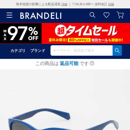
熊本地震の影響による配送遅延
｜ 7/30(木)14時〜 送料改訂
詳細
詳細
カテゴリ
ブランド
この商品は
返品可能
です