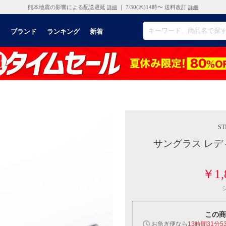
熊本地震の影響による配送遅延
｜ 7/30(木)14時〜 送料改訂
詳細
詳細
リ
ブランド
ランキング
新着
ST
サングラス レデ
￥1,
この商
お急ぎ便なら
13時間31分5