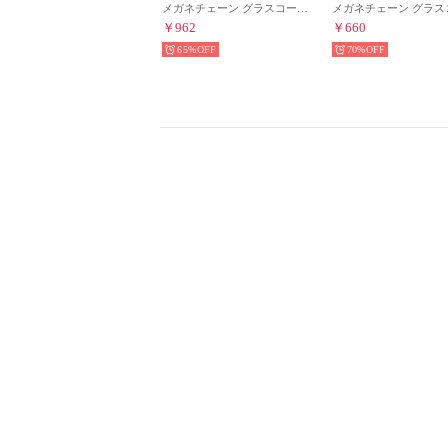
メガネチェーン グラスコード ストラップ レディース メンズ （ブラック/ブラック）
￥962
￥660
65%
70%