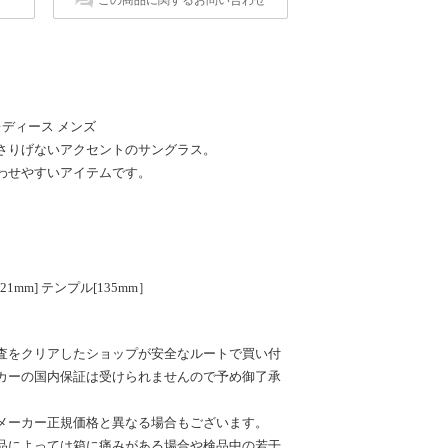
 レディース メンズ
さりげないアクセントのサングラス。
わせやすいアイテムです。
1mm] テンプル[135mm］
査をクリアしたショップが安全なルートで買い付
カーの国内保証は受けられませんので予め御了承
メーカー正規価格と異なる場合もございます。
品によっては箱に痛みがある場合や検品中の若干