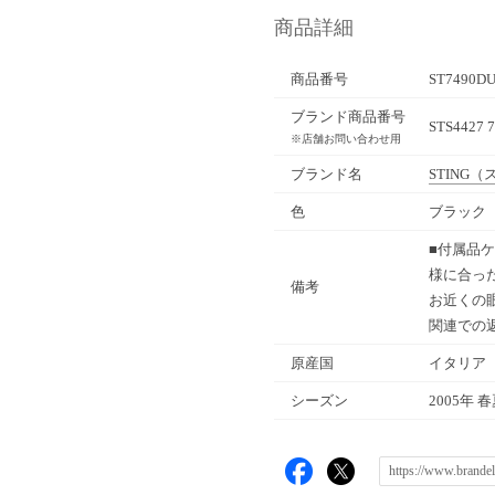
商品詳細
商品番号
ST7490DU
ブランド商品番号
STS4427 
※店舗お問い合わせ用
ブランド名
STING
（
色
ブラック（
■付属品
様に合っ
備考
お近くの
関連での
原産国
イタリア
シーズン
2005年 