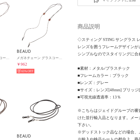
商品説明
◇スティング STING サングラス
レンズを囲うフレームデザインが
BEAUD
シンプルなのでスタイリングに合
メガネチェーン グラスコード ストラップ レディース メンズ （ブラウン/ブラック）
メガネチェーン グラスコード ストラップ レディース メンズ （ブラック/ブラウン）
￥962
■素材：メタル/プラスチック
65%
■フレームカラー：ブラック
■レンズ：グレー
■サイズ：レンズ[48mm] ブリッジ[2
■可視光線透過率：13％
※こちらはジェイドグループの審
けた並行輸入品となります。メー
下さい。
※デッドストック品などの場合、
BEAUD
※輸入や検品ルートの都合上、商