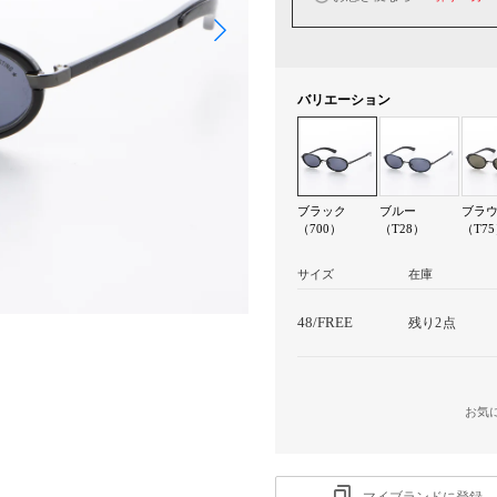
バリエーション
ブラック
ブルー
ブラ
（700）
（T28）
（T7
サイズ
在庫
48/FREE
残り2点
お気
マイブランドに登録