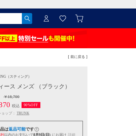
[ 前に戻る ]
ING
（スティング）
ィース メンズ （ブラック）
￥18,700
870
90%OFF
税込
ショップ：
TRUNK
品は
返品可能
です
2秒
以内
のお支払いで
8月9日(日)
にお届け
詳細