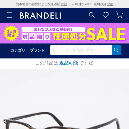
熊本地震の影響による配送遅延
｜ 7/30(木)14時〜 送料改訂
詳細
詳細
カテゴリ
ブランド
この商品は
返品可能
です