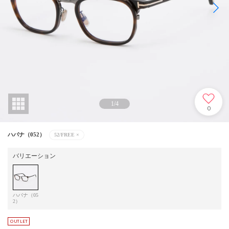
1
/
4
0
ハバナ（052）
52/FREE
×
バリエーション
ハバナ（05
2）