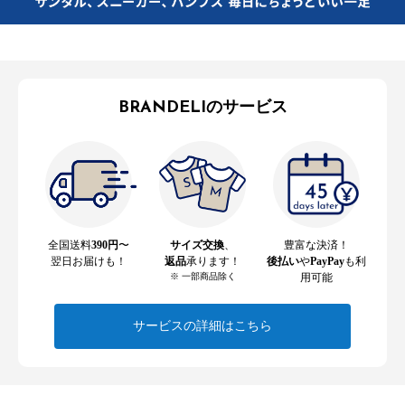
BRANDELIのサービス
全国送料
390円
〜
サイズ交換
、
豊富な決済！
翌日お届けも！
返品
承ります！
後払い
や
PayPay
も利
※ 一部商品除く
用可能
サービスの詳細はこちら