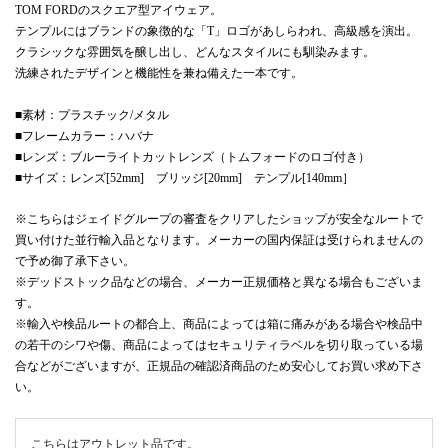
TOM FORDのスクエア型アイウェア。
テンプルにはブランドの象徴的な「T」ロゴがあしらわれ、高級感を演出。
クラシックな雰囲気を醸し出し、どんなスタイルにも馴染みます。
洗練されたデザインと機能性を兼ね備えた一本です。
■素材：プラスチック/メタル
■フレームカラー：ハバナ
■レンズ：ブルーライトカットレンズ（トムフォードのロゴ付き）
■サイズ：レンズ[52mm] ブリッジ[20mm] テンプル[140mm］
※こちらはジェイドグループの審査をクリアしたショップが安全なルートで
買い付けた並行輸入品となります。メーカーの国内保証は受けられませんの
で予め御了承下さい。
※デッドストック品などの場合、メーカー正規価格と異なる場合もございま
す。
※輸入や検品ルートの都合上、商品によっては箱に痛みがある場合や検品中
の若干のシワや傷、商品によってはセキュリティラベルを切り取っている場
合などがございますが、正規品の確認済商品のため安心してお買い求め下さ
い。
こちらはアウトレット品です。