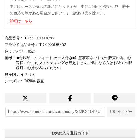
主にはシーズン落ちの新品になりますが、中には細かな傷やシワ、若干
の色落ち等がある場合がございます（訳あり品を除く）。
詳細はこちら
商品番号
： TO5711DU000798
ブランド商品番号
： TOF5785DB 052
色
： ハバナ（052）
備考
： ■付属品トムフォード ケース付き■注意事項ネットでの販売の為、お
客様に合ったフィッティングが行えません。気になる方はお近くの眼
鏡店にお持ち込みください。
原産国
： イタリア
シーズン
： 2020年 春夏
URLをコピー
お気に入り登録ガイド