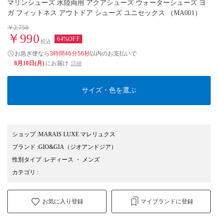
マリンシューズ 水陸両用 アクアシューズ ウォーターシューズ ヨ
ガ フィットネス アウトドア シューズ ユニセックス （MA001）
￥2,750
￥990
64%OFF
税込
お急ぎ便なら
3時間46分55秒
以内
のお支払いで
8月10日(月)
にお届け
詳細
サイズ・色を選ぶ
ショップ
:
MARAIS LUXE マレリュクス
ブランド
:
GIO&GIA
（ジオアンドジア）
性別タイプ
:
レディース
・
メンズ
カテゴリ
:
お気に入り登録
マイブランドに登録