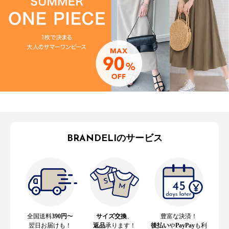
BRANDELIのサービス
全国送料
390円
〜
サイズ交換
、
豊富な決済！
翌日お届けも！
返品
承ります！
後払い
や
PayPay
も利