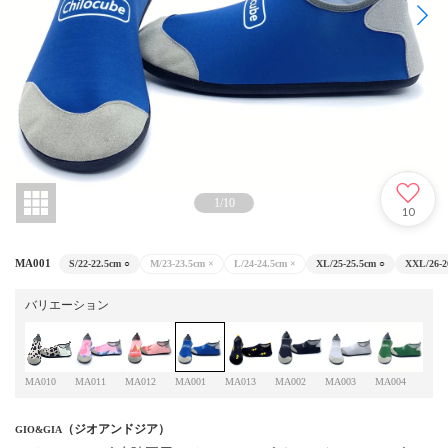
1
/
10
10
MA001
S/22-22.5cm
○
M/23-23.5cm
×
L/24-24.5cm
×
XL/25-25.5cm
○
XXL/26-2
バリエーション
MA010
MA011
MA012
MA001
MA013
MA002
MA003
MA004
MA0
（ジオアンドジア）
GIO&GIA