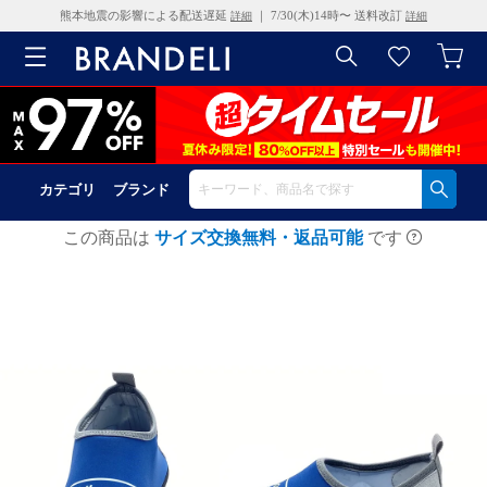
熊本地震の影響による配送遅延
｜ 7/30(木)14時〜 送料改訂
詳細
詳細
カテゴリ
ブランド
この商品は
サイズ交換無料・返品可能
です