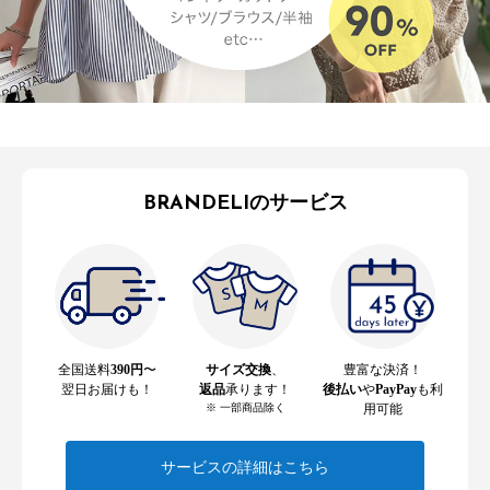
BRANDELIのサービス
全国送料
390円
〜
サイズ交換
、
豊富な決済！
翌日お届けも！
返品
承ります！
後払い
や
PayPay
も利
※ 一部商品除く
用可能
サービスの詳細はこちら