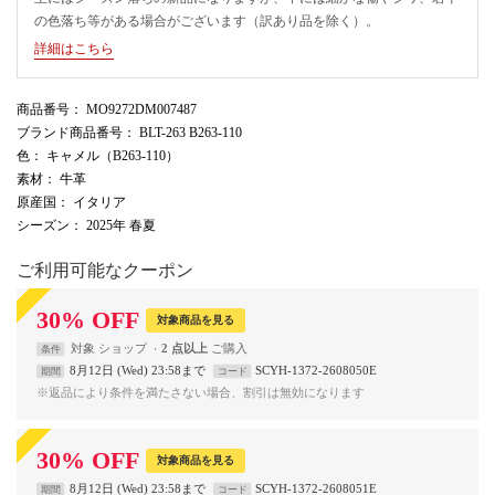
の色落ち等がある場合がございます（訳あり品を除く）。
詳細はこちら
商品番号
： MO9272DM007487
ブランド商品番号
： BLT-263 B263-110
色
： キャメル（B263-110）
素材
： 牛革
原産国
： イタリア
シーズン
： 2025年 春夏
ご利用可能なクーポン
30
%
OFF
対象商品を見る
対象
ショップ
2 点以上
条件
8月12日 (Wed) 23:58まで
SCYH-1372-2608050E
期間
コード
※返品により条件を満たさない場合、割引は無効になります
30
%
OFF
対象商品を見る
8月12日 (Wed) 23:58まで
SCYH-1372-2608051E
期間
コード