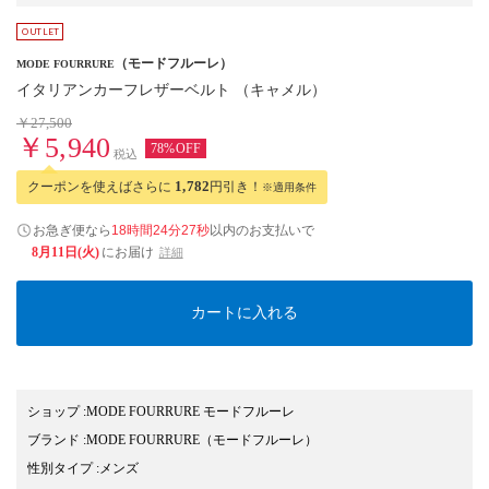
（モードフルーレ）
MODE FOURRURE
イタリアンカーフレザーベルト （キャメル）
￥27,500
￥5,940
78%OFF
税込
クーポンを使えばさらに
1,782
円引き！
※適用条件
お急ぎ便なら
18時間24分26秒
以内
のお支払いで
8月11日(火)
にお届け
詳細
カートに入れる
ショップ
:
MODE FOURRURE モードフルーレ
ブランド
:
MODE FOURRURE
（モードフルーレ）
性別タイプ
:
メンズ