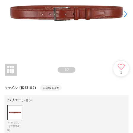
1
/
2
1
キャメル（B263-110）
110/95-110
○
バリエーション
キャメル
（B263-11
0）