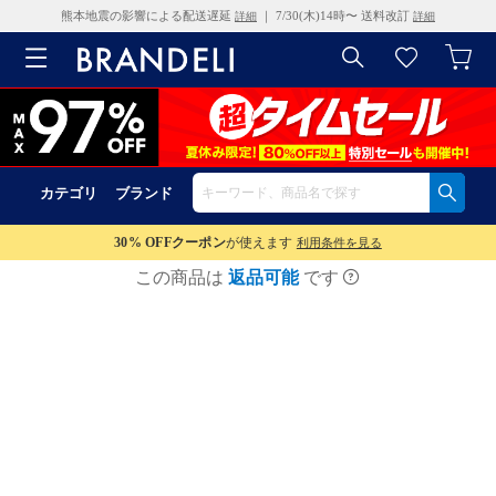
熊本地震の影響による配送遅延
｜ 7/30(木)14時〜 送料改訂
詳細
詳細
カテゴリ
ブランド
30% OFF
クーポン
が使えます
利用条件を見る
この商品は
返品可能
です