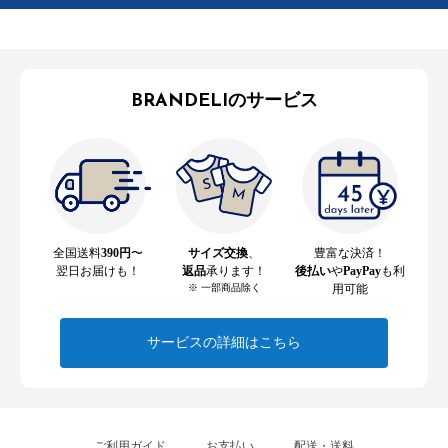
BRANDELIのサービス
全国送料
390円
〜
サイズ交換
、
豊富な決済！
翌日お届けも！
返品
承ります！
後払い
や
PayPay
も利
※ 一部商品除く
用可能
サービスの詳細はこちら
ご利用ガイド
お支払い
配送・送料