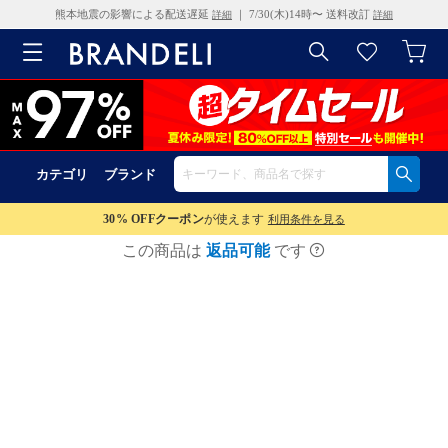
熊本地震の影響による配送遅延
｜ 7/30(木)14時〜 送料改訂
詳細
詳細
カテゴリ
ブランド
30% OFF
クーポン
が使えます
利用条件を見る
この商品は
返品可能
です