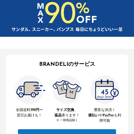
BRANDELIのサービス
全国送料
390円
〜
サイズ交換
、
豊富な決済！
翌日お届けも！
返品
承ります！
後払い
や
PayPay
も利
※ 一部商品除く
用可能