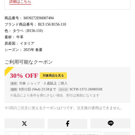
詳細はこちら
商品番号
： MO9272DM007494
ブランド商品番号
： BLT-156 B156-110
色
： タウペ（B156-110）
素材
： 牛革
原産国
： イタリア
シーズン
： 2025年 春夏
ご利用可能なクーポン
30
%
OFF
対象商品を見る
対象
ショップ
2 点以上
条件
8月12日 (Wed) 23:58まで
SCYH-1372-2608050E
期間
コード
※返品により条件を満たさない場合、割引は無効になります
※1回のご注文に使えるクーポンは1つです。注文後の適用はできません。