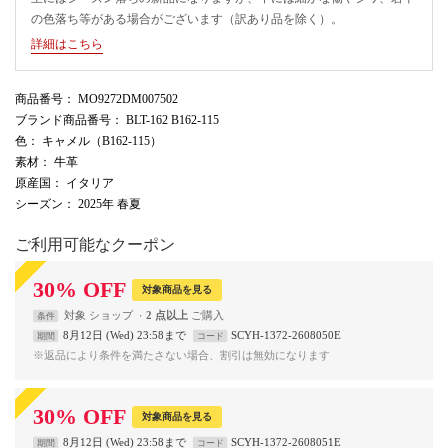
の色落ち等がある場合がございます（訳あり品を除く）。
詳細はこちら
商品番号
： MO9272DM007502
ブランド商品番号
： BLT-162 B162-115
色
： キャメル（B162-115）
素材
： 牛革
原産国
： イタリア
シーズン
： 2025年 春夏
ご利用可能なクーポン
30
%
OFF
対象商品を見る
対象
ショップ
2 点以上
条件
8月12日 (Wed) 23:58まで
SCYH-1372-2608050E
期間
コード
※返品により条件を満たさない場合、割引は無効になります
30
%
OFF
対象商品を見る
8月12日 (Wed) 23:58まで
SCYH-1372-2608051E
期間
コード