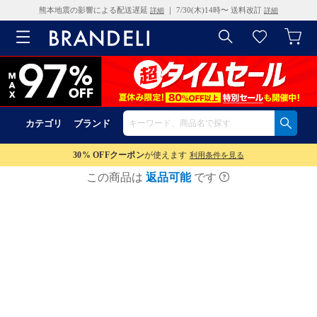
熊本地震の影響による配送遅延
｜ 7/30(木)14時〜 送料改訂
詳細
詳細
カテゴリ
ブランド
30% OFF
クーポン
が使えます
利用条件を見る
この商品は
返品可能
です