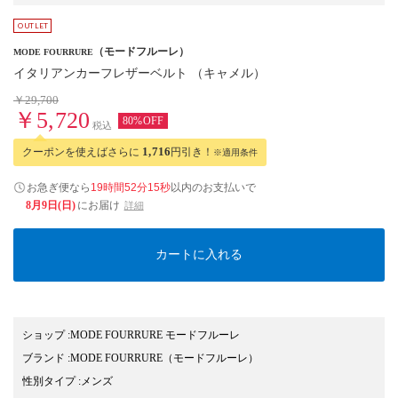
（モードフルーレ）
MODE FOURRURE
イタリアンカーフレザーベルト （キャメル）
￥29,700
￥5,720
80%OFF
税込
クーポンを使えばさらに
1,716
円引き！
※適用条件
お急ぎ便なら
19時間52分14秒
以内
のお支払いで
8月9日(日)
にお届け
詳細
カートに入れる
ショップ
:
MODE FOURRURE モードフルーレ
ブランド
:
MODE FOURRURE
（モードフルーレ）
性別タイプ
:
メンズ