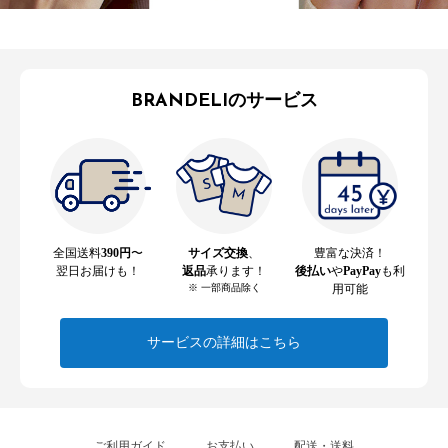
BRANDELIのサービス
全国送料
390円
〜
サイズ交換
、
豊富な決済！
翌日お届けも！
返品
承ります！
後払い
や
PayPay
も利
※ 一部商品除く
用可能
サービスの詳細はこちら
ご利用ガイド
お支払い
配送・送料