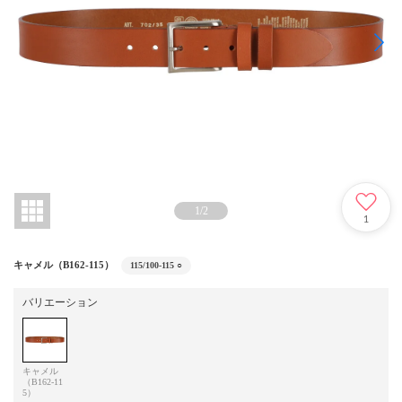
1
/
2
1
キャメル（B162-115）
115/100-115
○
バリエーション
キャメル
（B162-11
5）