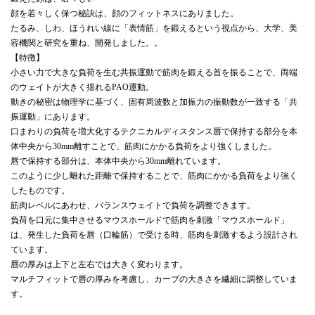
顔を若々しく保つ秘訣は、顔のフィットネスにありました。
たるみ、しわ、ほうれい線に「表情筋」を鍛えるという視点から、大学、美
容機関と研究を重ね、開発しました。。
【特徴】
小さい力で大きな負荷を生む共振運動で筋肉を鍛える首を振ることで、両端
のウェイトが大きく揺れるPAO運動。
動きの秘密は物理学に基づく、固有周波数と加振力の振動数が一致する「共
振運動」にあります。
口まわりの負荷を増大化するテクニカルディスタンス唇で保持する部分を本
体中央から30mm離すことで、筋肉にかかる負荷をより強くしました。
唇で保持する部分は、本体中央から30mm離れています。
このように少し離れた距離で保持することで、筋肉にかかる負荷をより強く
したものです。
筋肉レベルにあわせ、バランスウェイトで負荷を調整できます。
負荷を口元に集中させるマウスホールドで筋肉を刺激「マウスホールド」
は、発生した負荷を唇（口輪筋）で受ける時、筋肉を刺激するよう設計され
ています。
唇の厚みは上下と左右では大きく変わります。
マルチフィットで唇の厚みを考慮し、カーブの大きさを繊細に調整していま
す。