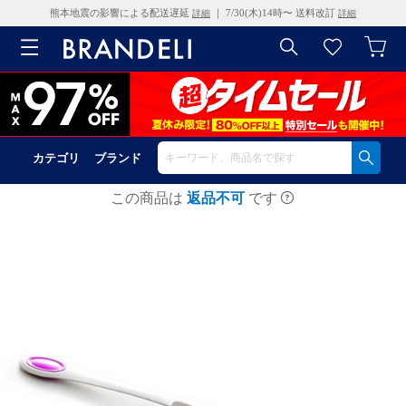
熊本地震の影響による配送遅延
｜ 7/30(木)14時〜 送料改訂
詳細
詳細
カテゴリ
ブランド
この商品は
返品不可
です