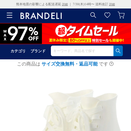
熊本地震の影響による配送遅延
｜ 7/30(木)14時〜 送料改訂
詳細
詳細
カテゴリ
ブランド
この商品は
サイズ交換無料・返品可能
です