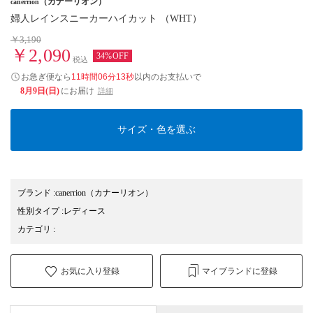
（カナーリオン）
canerrion
婦人レインスニーカーハイカット （WHT）
￥3,190
￥2,090
34%OFF
税込
お急ぎ便なら
11時間06分13秒
以内
のお支払いで
8月9日(日)
にお届け
詳細
サイズ・色を選ぶ
ブランド
:
canerrion
（カナーリオン）
性別タイプ
:
レディース
カテゴリ
:
お気に入り登録
マイブランドに登録