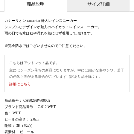
商品説明
サイズ詳細
カナーリオン canerrion 婦人レインスニーカー
シンプルなデザインが魅力のハイカットレインスニーカー。
雨の日でも水はねや汚れを気にせず着用して頂けます。
※完全防水ではございませんのでご注意ください。
こちらはアウトレット品です。
主にはシーズン落ちの新品になりますが、中には細かな傷やシワ、若干
の色落ち等がある場合がございます（訳あり品を除く）。
詳細はこちら
商品番号
： CA8029BW00002
ブランド商品番号
： C-012 WHT
色
： WHT
ヒールの高さ
： 2.0cm
靴幅
： 3E（広め）
表素材
： ビニール