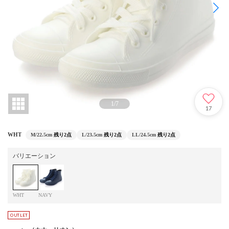
1
/
7
17
WHT
M/22.5cm
残り2点
L/23.5cm
残り2点
LL/24.5cm
残り2点
バリエーション
WHT
NAVY