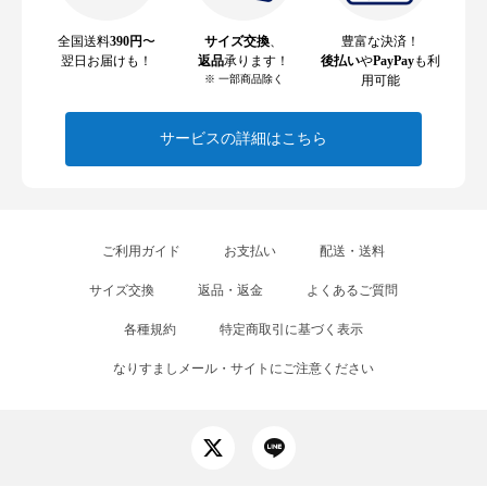
全国送料
390円
〜
サイズ交換
、
豊富な決済！
翌日お届けも！
返品
承ります！
後払い
や
PayPay
も利
※ 一部商品除く
用可能
サービスの詳細はこちら
ご利用ガイド
お支払い
配送・送料
サイズ交換
返品・返金
よくあるご質問
各種規約
特定商取引に基づく表示
なりすましメール・サイトにご注意ください