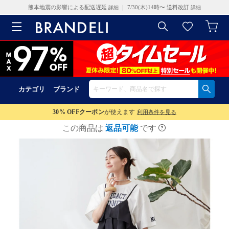
熊本地震の影響による配送遅延
｜ 7/30(木)14時〜 送料改訂
詳細
詳細
カテゴリ
ブランド
30% OFF
クーポン
が使えます
利用条件を見る
この商品は
返品可能
です