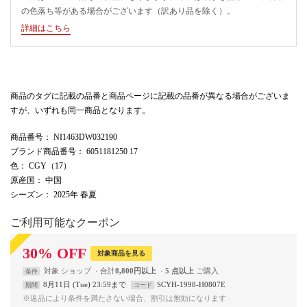
の色落ち等がある場合がございます（訳あり品を除く）。
詳細はこちら
商品のタグに記載の品番と商品ページに記載の品番が異なる場合がございま
すが、いずれも同一商品となります。
商品番号
： NI1463DW032190
ブランド商品番号
： 6051181250 17
色
： CGY（17）
原産国
： 中国
シーズン
： 2025年 春夏
ご利用可能なクーポン
30
%
OFF
対象商品を見る
対象
ショップ
合計
8,800円以上
5 点以上
条件
8月11日 (Tue) 23:59まで
SCYH-1998-H0807E
期間
コード
※返品により条件を満たさない場合、割引は無効になります