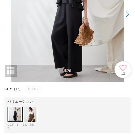
1
/
26
12
CGY（17）
FREE
×
バリエーション
CGY（1
BR（68）
7）