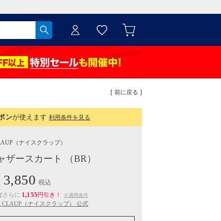
[ 前に戻る ]
ポン
が使えます
利用条件を見る
LAUP
（ナイスクラップ）
ャザースカート （BR）
3,850
税込
1,155
ばさらに
円引き！
※適用条件
CE CLAUP（ナイスクラップ） 公式