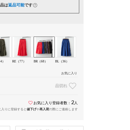
品は
返品可能
です
54）
RE（77）
BR（68）
BL（36）
お気に入り
品切れ
2
お気に入り登録者数：
人
に入りに登録すると
値下げ
や
再入荷
の際にご連絡します