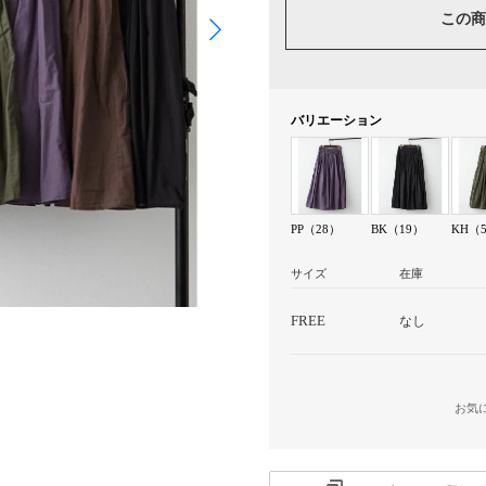
この商
バリエーション
PP（28）
BK（19）
KH（
サイズ
在庫
FREE
なし
お気