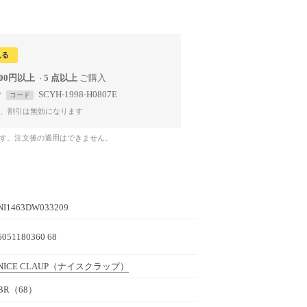
見る
800円以上
5 点以上
で
SCYH-1998-H0807E
コード
、割引は無効になります
です。注文後の適用はできません。
NI1463DW033209
6051180360 68
NICE CLAUP
（ナイスクラップ）
BR（68）