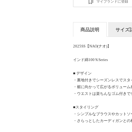
マイブランドに登録
商品説明
サイズ
2025SS【NAO(ナオ)】
インド綿100％Series
■ デザイン
・裏地付きでシーズンレスでスタ
・裾に向かって広がるボリューム
・ウエストは楽ちんなゴム付きで
■スタイリング
・シンプルなブラウスやカットソ
・さらっとしたカーディガンとの