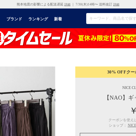
熊本地震の影響による配送遅延
｜ 7/30(木)14時〜 送料改訂
詳細
詳細
リ
ブランド
ランキング
新着
30% OFF
クー
NICE C
【NAO】ギ
￥
クーポンを使え
ショップ：
NI