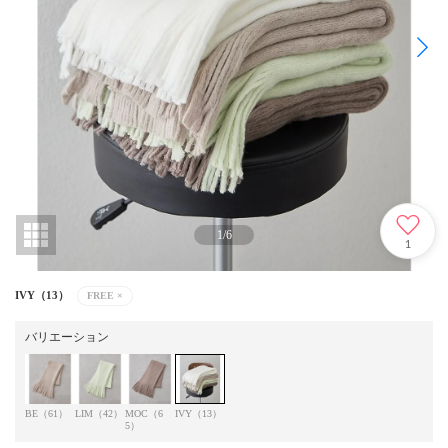
1
/
6
1
IVY（13）
FREE
×
バリエーション
BE（61）
LIM（42）
MOC（6
IVY（13）
5）