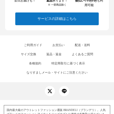
翌日お届けも！
返品
承ります！
後払い
や
PayPay
も利
※ 一部商品除く
用可能
サービスの詳細はこちら
ご利用ガイド
お支払い
配送・送料
サイズ交換
返品・返金
よくあるご質問
各種規約
特定商取引に基づく表示
なりすましメール・サイトにご注意ください
国内最大級のアウトレットファッション通販 BRANDELI（ブランデリ）。人気
ブランドのファッションアイテムをリーズナブルな価格で多数取り揃えていま