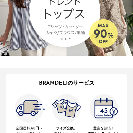
BRANDELIのサービス
全国送料
390円
〜
サイズ交換
、
豊富な決済！