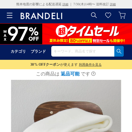
熊本地震の影響による配送遅延
｜ 7/30(木)14時〜 送料改訂
詳細
詳細
カテゴリ
ブランド
30% OFF
クーポン
が使えます
利用条件を見る
この商品は
返品可能
です