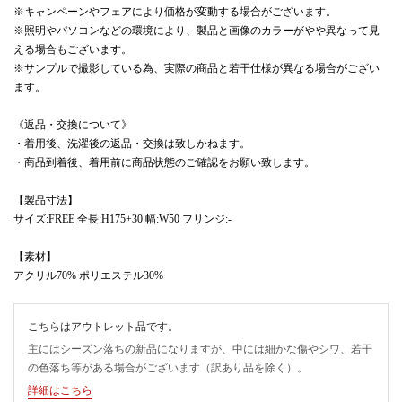
※キャンペーンやフェアにより価格が変動する場合がございます。
※照明やパソコンなどの環境により、製品と画像のカラーがやや異なって見
える場合もございます。
※サンプルで撮影している為、実際の商品と若干仕様が異なる場合がござい
ます。
《返品・交換について》
・着用後、洗濯後の返品・交換は致しかねます。
・商品到着後、着用前に商品状態のご確認をお願い致します。
【製品寸法】
サイズ:FREE 全長:H175+30 幅:W50 フリンジ:-
【素材】
アクリル70% ポリエステル30%
こちらはアウトレット品です。
主にはシーズン落ちの新品になりますが、中には細かな傷やシワ、若干
の色落ち等がある場合がございます（訳あり品を除く）。
詳細はこちら