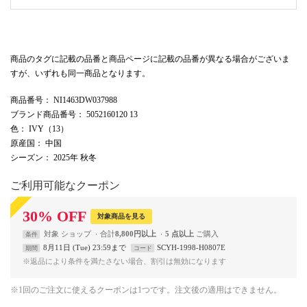
商品のタグに記載の品番と商品ページに記載の品番が異なる場合がございま
すが、いずれも同一商品となります。
商品番号
： NI1463DW037988
ブランド商品番号
： 5052160120 13
色
： IVY（13）
原産国
： 中国
シーズン
： 2025年 秋冬
ご利用可能なクーポン
30
%
OFF
対象商品を見る
対象
ショップ
合計
8,800円以上
5 点以上
条件
8月11日 (Tue) 23:59まで
SCYH-1998-H0807E
期間
コード
※返品により条件を満たさない場合、割引は無効になります
※1回のご注文に使えるクーポンは1つです。注文後の適用はできません。