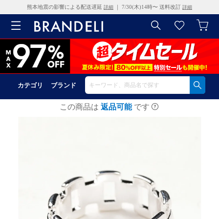
熊本地震の影響による配送遅延
｜ 7/30(木)14時〜 送料改訂
詳細
詳細
カテゴリ
ブランド
この商品は
返品可能
です