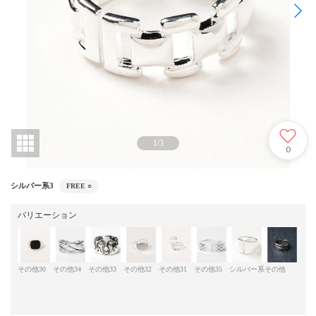
1
/
3
0
シルバー系3
FREE
○
バリエーション
その他30
その他34
その他33
その他32
その他31
その他35
シルバー系
その他
シル
5