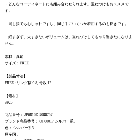
・どんなコーディネートにも組み合わせられます。重ねづけもおススメで
す。
同じ指でもおしゃれですし、同じ手にいくつか着用するのも良きです。
細すぎず、太すぎないボリュームは、重ねづけしてもやり過ぎたになりま
せん。
素材：真鍮
サイズ：FREE
【製品寸法】
FREE : リング幅:0.8, 号数:12
【素材】
S925
商品番号
： JP6816DU000757
ブランド商品番号
： OF00017 シルバー系3
色
： シルバー系3
原産国
： -