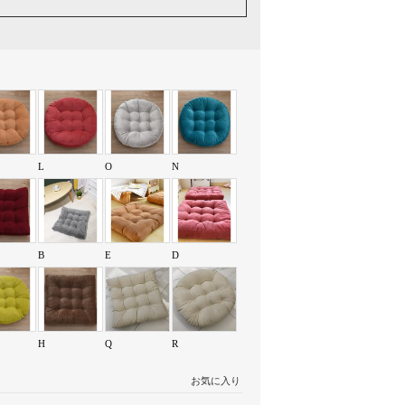
L
O
N
B
E
D
H
Q
R
お気に入り