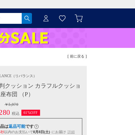
[ 前に戻る ]
LANCE
（リバランス）
判クッション カラフルクッショ
 座布団 （P）
￥5,979
280
61%OFF
税込
品は
返品可能
です
4秒
以内
のお支払いで
8月8日(土)
にお届け
詳細