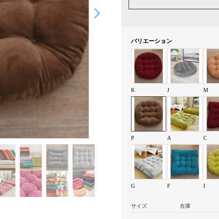
バリエーション
K
J
M
P
A
C
G
F
I
サイズ
在庫