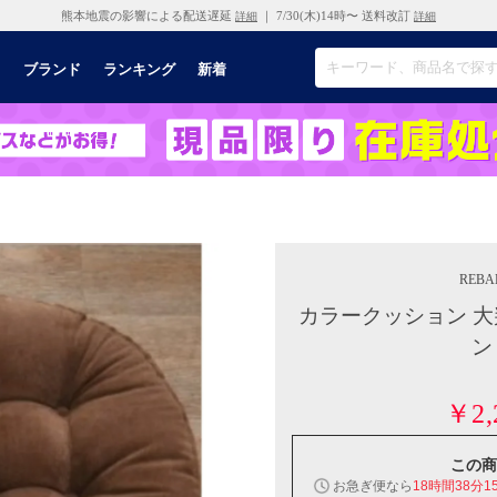
熊本地震の影響による配送遅延
｜ 7/30(木)14時〜 送料改訂
詳細
詳細
リ
ブランド
ランキング
新着
REBA
カラークッション 大
ン
￥2,
この商
お急ぎ便なら
18時間38分1