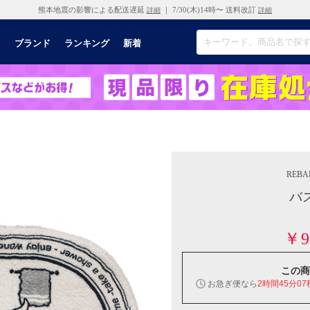
熊本地震の影響による配送遅延
｜ 7/30(木)14時〜 送料改訂
詳細
詳細
リ
ブランド
ランキング
新着
REBA
バ
￥9
この商
お急ぎ便なら
2時間45分06