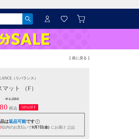
[ 前に戻る ]
LANCE
（リバランス）
スマット （F）
￥1,980
80
50%OFF
税込
品は
返品可能
です
秒
以内
のお支払いで
8月7日(金)
にお届け
詳細