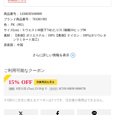
商品番号
： L03003EW00909
ブランド商品番号
： 763383 992
色
： PK（992）
サイズ(cm)
： S:ウエスト68股下74わたり31.3裾幅16ヒップ98
素材
： 【表側】ポリエステル：100%【裏側】ナイロン：100%(ポリウレタ
ンラミネート加工)
原産国
： 中国
さらに詳しい情報を表示
ご利用可能なクーポン
15
%
OFF
対象商品を見る
8月11日 (Tue) 23:59まで
SCYH-SHOP-H0807B
期間
コード
※1回のご注文に使えるクーポンは1つです。注文後の適用はできません。