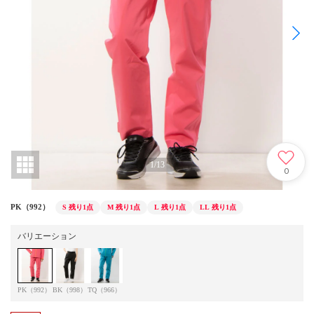
1
/
13
0
PK（992）
S
残り1点
M
残り1点
L
残り1点
LL
残り1点
バリエーション
PK（992）
BK（998）
TQ（966）