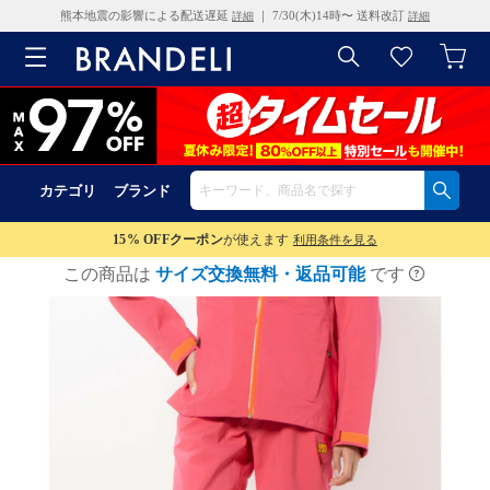
熊本地震の影響による配送遅延
｜ 7/30(木)14時〜 送料改訂
詳細
詳細
カテゴリ
ブランド
15% OFF
クーポン
が使えます
利用条件を見る
この商品は
サイズ交換無料・返品可能
です