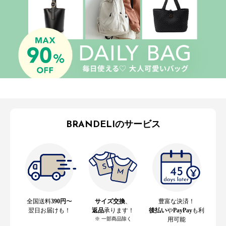
BRANDELIのサービス
全国送料
390円
〜
サイズ交換
、
豊富な決済！
翌日お届けも！
返品
承ります！
後払い
や
PayPay
も利
※ 一部商品除く
用可能