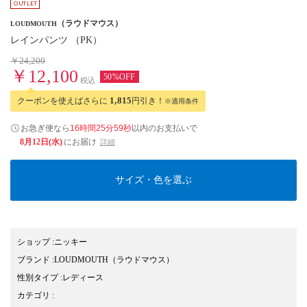
（ラウドマウス）
LOUDMOUTH
レインパンツ （PK）
￥24,200
￥12,100
50%OFF
税込
クーポンを使えばさらに
1,815
円引き！
※適用条件
お急ぎ便なら
16時間25分59秒
以内
のお支払いで
8月12日(水)
にお届け
詳細
サイズ・色を選ぶ
ショップ
:
ニッキー
ブランド
:
LOUDMOUTH
（ラウドマウス）
性別タイプ
:
レディース
カテゴリ
: