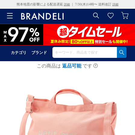
熊本地震の影響による配送遅延
｜ 7/30(木)14時〜 送料改訂
詳細
詳細
カテゴリ
ブランド
この商品は
返品可能
です