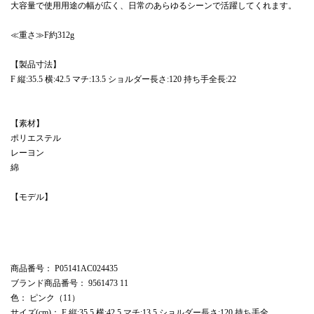
大容量で使用用途の幅が広く、日常のあらゆるシーンで活躍してくれます。
≪重さ≫F約312g
【製品寸法】
F 縦:35.5 横:42.5 マチ:13.5 ショルダー長さ:120 持ち手全長:22
【素材】
ポリエステル
レーヨン
綿
【モデル】
商品番号
： P05141AC024435
ブランド商品番号
： 9561473 11
色
： ピンク（11）
サイズ(cm)
： F 縦:35.5 横:42.5 マチ:13.5 ショルダー長さ:120 持ち手全