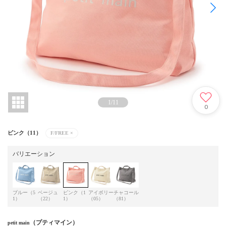
1
/
11
0
ピンク（11）
F/FREE
×
バリエーション
ブルー（5
ベージュ
ピンク（1
アイボリー
チャコール
1）
（22）
1）
（05）
（81）
（プティマイン）
petit main