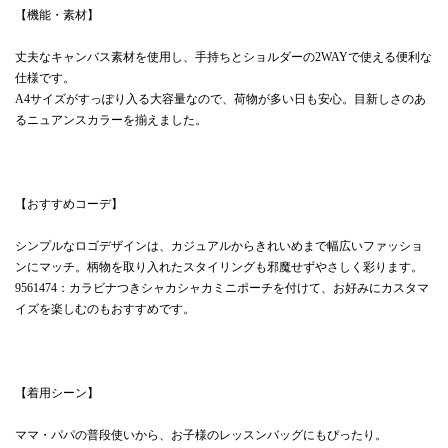
【機能・素材】
丈夫なキャンバス素材を使用し、手持ちとショルダーの2WAYで使える便利な
仕様です。
A4サイズがすっぽり入る大容量なので、荷物が多い日も安心。目新しさのあ
るニュアンスカラーを揃えました。
【おすすめコーデ】
シンプルなロゴデザインは、カジュアルからきれいめまで幅広いファッショ
ンにマッチ。柄物を取り入れたスタイリングも邪魔せずやさしく彩ります。
9561474：カラビナつきシャカシャカミニポーチを付けて、お好みにカスタマ
イズを楽しむのもおすすめです。
【着用シーン】
ママ・パパの普段使いから、お子様のレッスンバッグにもぴったり。