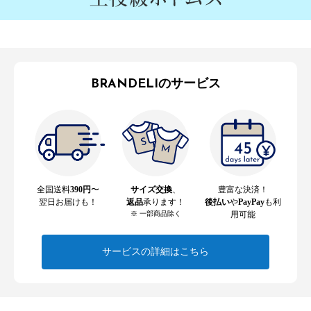
BRANDELIのサービス
全国送料
390円
〜
サイズ交換
、
豊富な決済！
翌日お届けも！
返品
承ります！
後払い
や
PayPay
も利
※ 一部商品除く
用可能
サービスの詳細はこちら